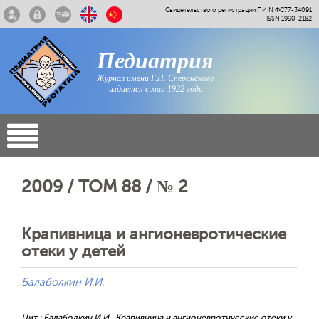
Свидетельство о регистрации ПИ N ФС77-34091
ISSN 1990-2182
Педиатрия
Журнал имени Г.Н. Сперанского
издается с мая 1922 года
2009 / ТОМ 88 / № 2
Крапивница и ангионевротические
отеки у детей
Балаболкин И.И.
Цит.: Балаболкин И.И.. Крапивница и ангионевротические отеки у