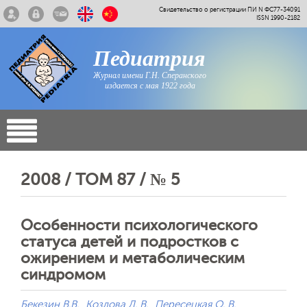
Свидетельство о регистрации ПИ N ФС77-34091
ISSN 1990-2182
Педиатрия
Журнал имени Г.Н. Сперанского
издается с мая 1922 года
2008 / ТОМ 87 / № 5
Особенности психологического
статуса детей и подростков с
ожирением и метаболическим
синдромом
Бекезин В.В.
Козлова Л. В.
Пересецкая О. В.