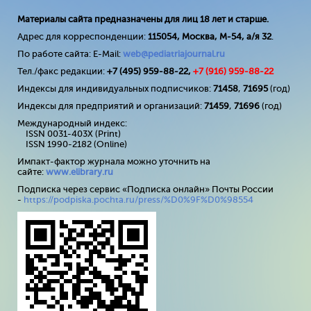
Материалы сайта предназначены для лиц 18 лет и старше.
Адрес для корреспонденции:
115054, Москва, М-54, а/я 32
.
По работе сайта: E-Mail:
web@pediatriajournal.ru
Тел./факс редакции:
+7 (495) 959-88-22,
+7 (
916
) 959-88-22
Индексы для индивидуальных подписчиков:
71458
,
71695
(год)
Индексы для предприятий и организаций:
71459
,
71696
(год)
Международный индекс:
ISSN 0031-403X (Print)
ISSN 1990-2182 (Online)
Импакт-фактор журнала можно уточнить на
сайте:
www
.
elibrary
.
ru
Подписка через сервис «Подписка онлайн» Почты России
-
https://podpiska.pochta.ru/press/%D0%9F%D0%98554