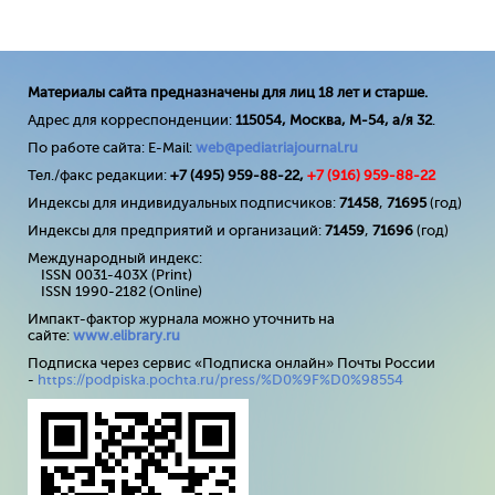
Материалы сайта предназначены для лиц 18 лет и старше.
Адрес для корреспонденции:
115054, Москва, М-54, а/я 32
.
По работе сайта: E-Mail:
web@pediatriajournal.ru
Тел./факс редакции:
+7 (495) 959-88-22,
+7 (
916
) 959-88-22
Индексы для индивидуальных подписчиков:
71458
,
71695
(год)
Индексы для предприятий и организаций:
71459
,
71696
(год)
Международный индекс:
ISSN 0031-403X (Print)
ISSN 1990-2182 (Online)
Импакт-фактор журнала можно уточнить на
сайте:
www
.
elibrary
.
ru
Подписка через сервис «Подписка онлайн» Почты России
-
https://podpiska.pochta.ru/press/%D0%9F%D0%98554