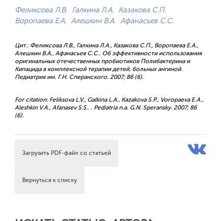
Феликсова Л.В.
Галкина Л.А.
Казакова С.П.
Воропаева Е.А.
Алешкин В.А.
Афанасьев С.С.
Цит.: Феликсова Л.В., Галкина Л.А., Казакова С.П., Воропаева Е.А.,
Алешкин В.А., Афанасьев С.С.. Об эффективности использования
оригинальных отечественных пробиотиков Полибактерина и
Кипацида в комплексной терапии детей, больных ангиной.
Педиатрия им. Г.Н. Сперанского. 2007; 86 (6).
For citation: Feliksova L.V., Galkina L.A., Kazakova S.P., Voropaeva E.A.,
Aleshkin V.A., Afanasev S.S.. . Pediatria n.a. G.N. Speransky. 2007; 86
(6).
Загрузить PDF-файл со статьей
Вернуться к списку