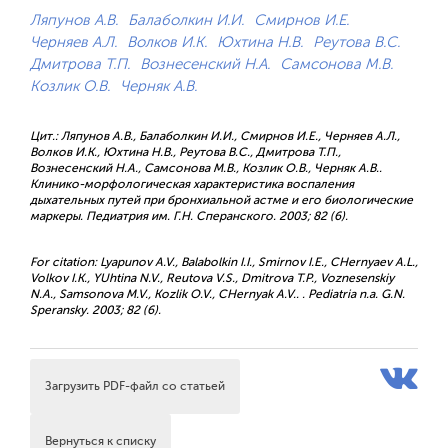
Ляпунов А.В.
Балаболкин И.И.
Смирнов И.Е.
Черняев А.Л.
Волков И.К.
Юхтина Н.В.
Реутова В.С.
Дмитрова Т.П.
Вознесенский Н.А.
Самсонова М.В.
Козлик О.В.
Черняк А.В.
Цит.: Ляпунов А.В., Балаболкин И.И., Смирнов И.Е., Черняев А.Л.,
Волков И.К., Юхтина Н.В., Реутова В.С., Дмитрова Т.П.,
Вознесенский Н.А., Самсонова М.В., Козлик О.В., Черняк А.В..
Клинико-морфологическая характеристика воспаления
дыхательных путей при бронхиальной астме и его биологические
маркеры. Педиатрия им. Г.Н. Сперанского. 2003; 82 (6).
For citation: Lyapunov A.V., Balabolkin I.I., Smirnov I.E., CHernyaev A.L.,
Volkov I.K., YUhtina N.V., Reutova V.S., Dmitrova T.P., Voznesenskiy
N.A., Samsonova M.V., Kozlik O.V., CHernyak A.V.. . Pediatria n.a. G.N.
Speransky. 2003; 82 (6).
Загрузить PDF-файл со статьей
Вернуться к списку