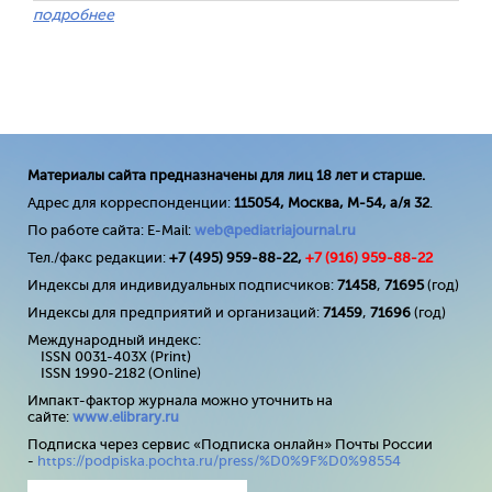
подробнее
Материалы сайта предназначены для лиц 18 лет и старше.
Адрес для корреспонденции:
115054, Москва, М-54, а/я 32
.
По работе сайта: E-Mail:
web@pediatriajournal.ru
Тел./факс редакции:
+7 (495) 959-88-22,
+7 (
916
) 959-88-22
Индексы для индивидуальных подписчиков:
71458
,
71695
(год)
Индексы для предприятий и организаций:
71459
,
71696
(год)
Международный индекс:
ISSN 0031-403X (Print)
ISSN 1990-2182 (Online)
Импакт-фактор журнала можно уточнить на
сайте:
www
.
elibrary
.
ru
Подписка через сервис «Подписка онлайн» Почты России
-
https://podpiska.pochta.ru/press/%D0%9F%D0%98554