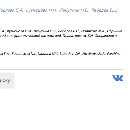
адяева С.А.
Кузнецова Н.И.
Лабутина Н.В.
Лебедев В.Н.
С.А., Кузнецова Н.И., Лабутина Н.В., Лебедев В.Н., Новикова М.А., Паршина
тей с нефрологической патологией. Педиатрия им. Г.Н. Сперанского.
a S.A., Kuznetsova N.I., Labutina N.V., Lebedev V.N., Novikova M.A., Parshina
писку