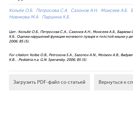
Кольбе О.Б.
Петросова С.А.
Сазонов А.Н.
Моисеев А.Б.
Б
Новикова М.А.
Паршина К.Б.
Цит.: Кольбе О.Б., Петросова С.А., Сазонов А.Н., Моисеев А.Б., Бадяева 
К.Б.. Оценка нарушений функции мочевого пузыря и толстой кишки у де
2006; 85 (5).
For citation: Kolbe O.B., Petrosova S.A., Sazonov A.N., Moiseev A.B., Badyaev
K.B.. . Pediatria n.a. G.N. Speransky. 2006; 85 (5).
Загрузить PDF-файл со статьей
Вернуться к с