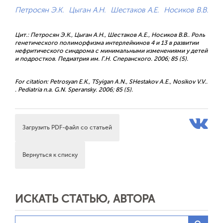
Петросян Э.К.
Цыган А.Н.
Шестаков А.Е.
Носиков В.В.
Цит.: Петросян Э.К., Цыган А.Н., Шестаков А.Е., Носиков В.В.. Роль
генетического полиморфизма интерлейкинов 4 и 13 в развитии
нефритического синдрома с минимальными изменениями у детей
и подростков. Педиатрия им. Г.Н. Сперанского. 2006; 85 (5).
For citation: Petrosyan E.K., TSyigan A.N., SHestakov A.E., Nosikov V.V..
. Pediatria n.a. G.N. Speransky. 2006; 85 (5).
Загрузить PDF-файл со статьей
Вернуться к списку
ИСКАТЬ СТАТЬЮ, АВТОРА