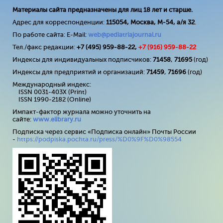
Материалы сайта предназначены для лиц 18 лет и старше.
Адрес для корреспонденции:
115054, Москва, М-54, а/я 32
.
По работе сайта: E-Mail:
web@pediatriajournal.ru
Тел./факс редакции:
+7 (495) 959-88-22,
+7 (
916
) 959-88-22
Индексы для индивидуальных подписчиков:
71458
,
71695
(год)
Индексы для предприятий и организаций:
71459
,
71696
(год)
Международный индекс:
ISSN 0031-403X (Print)
ISSN 1990-2182 (Online)
Импакт-фактор журнала можно уточнить на
сайте:
www
.
elibrary
.
ru
Подписка через сервис «Подписка онлайн» Почты России
-
https://podpiska.pochta.ru/press/%D0%9F%D0%98554