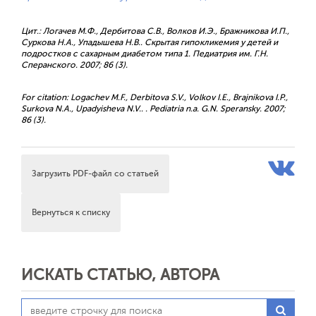
Цит.: Логачев М.Ф., Дербитова С.В., Волков И.Э., Бражникова И.П.,
Суркова Н.А., Упадышева Н.В.. Скрытая гипокликемия у детей и
подростков с сахарным диабетом типа 1. Педиатрия им. Г.Н.
Сперанского. 2007; 86 (3).
For citation: Logachev M.F., Derbitova S.V., Volkov I.E., Brajnikova I.P.,
Surkova N.A., Upadyisheva N.V.. . Pediatria n.a. G.N. Speransky. 2007;
86 (3).
Загрузить PDF-файл со статьей
Вернуться к списку
ИСКАТЬ СТАТЬЮ, АВТОРА