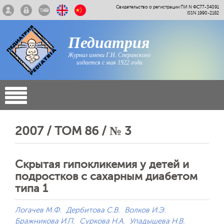
Свидетельство о регистрации ПИ N ФС77-34091
ISSN 1990-2182
Педиатрия
Журнал имени Г.Н. Сперанского
издается с мая 1922 года
2007 / ТОМ 86 / № 3
Скрытая гипокликемия у детей и
подростков с сахарным диабетом
типа 1
Логачев М.Ф.
Дербитова С.В.
Волков И.Э.
Бражникова И.П.
Суркова Н.А.
Упадышева Н.В.