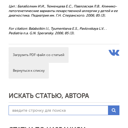
Цит.: Балаболкин И.И., Тюменцева Е.С., Павловская Л.В.. Клинико-
патогенетические варианты лекарственной аллергии у детей и ее
диагностика. Педиатрия им. Г.Н. Сперанского. 2006; 85 (3).
For citation: Balabolkin I.I., Tyumentseva E.S., Pavlovskaya L.V.. .
Pediatria n.a. G.N. Speransky. 2006; 85 (3).
Загрузить PDF-файл со статьей
Вернуться к списку
ИСКАТЬ СТАТЬЮ, АВТОРА