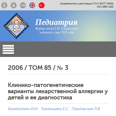
Свидетельство о регистрации ПИ N ФС77-34091
ISSN 1990-2182
Педиатрия
Журнал имени Г.Н. Сперанского
издается с мая 1922 года
2006 / ТОМ 85 / № 3
Клинико-патогенетические
варианты лекарственной аллергии у
детей и ее диагностика
Балаболкин И.И.
Тюменцева Е.С.
Павловская Л.В.