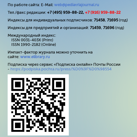
По работе сайта: E-Mail:
web@pediatriajournal.ru
Тел./факс редакции:
+7 (495) 959-88-22,
+7 (
916
) 959-88-22
Индексы для индивидуальных подписчиков:
71458
,
71695
(год)
Индексы для предприятий и организаций:
71459
,
71696
(год)
Международный индекс:
ISSN 0031-403X (Print)
ISSN 1990-2182 (Online)
Импакт-фактор журнала можно уточнить на
сайте:
www
.
elibrary
.
ru
Подписка через сервис «Подписка онлайн» Почты России
-
https://podpiska.pochta.ru/press/%D0%9F%D0%98554