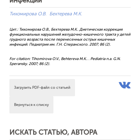
инфекций
Тихомирова О.В.
Бехтерева М.К.
Цит.: Тихомирова О.В., Бехтерева М.К.. Диетическая коррекция
функциональных нарушений желудочно-кишечного тракта у детей
грудного возраста после перенесенных острых кишечных
инфекций. Педиатрия им. Г.Н. Сперанского. 2007; 86 (2).
For citation: Tihomirova O.V., Behtereva M.K.. . Pediatria n.a. G.N.
Speransky. 2007; 86 (2).
Загрузить PDF-файл со статьей
Вернуться к списку
ИСКАТЬ СТАТЬЮ, АВТОРА