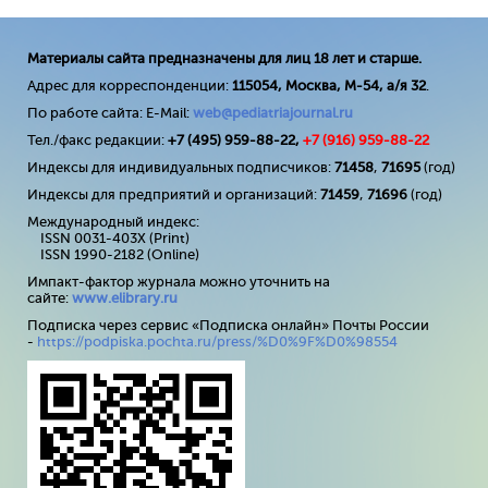
Материалы сайта предназначены для лиц 18 лет и старше.
Адрес для корреспонденции:
115054, Москва, М-54, а/я 32
.
По работе сайта: E-Mail:
web@pediatriajournal.ru
Тел./факс редакции:
+7 (495) 959-88-22,
+7 (
916
) 959-88-22
Индексы для индивидуальных подписчиков:
71458
,
71695
(год)
Индексы для предприятий и организаций:
71459
,
71696
(год)
Международный индекс:
ISSN 0031-403X (Print)
ISSN 1990-2182 (Online)
Импакт-фактор журнала можно уточнить на
сайте:
www
.
elibrary
.
ru
Подписка через сервис «Подписка онлайн» Почты России
-
https://podpiska.pochta.ru/press/%D0%9F%D0%98554