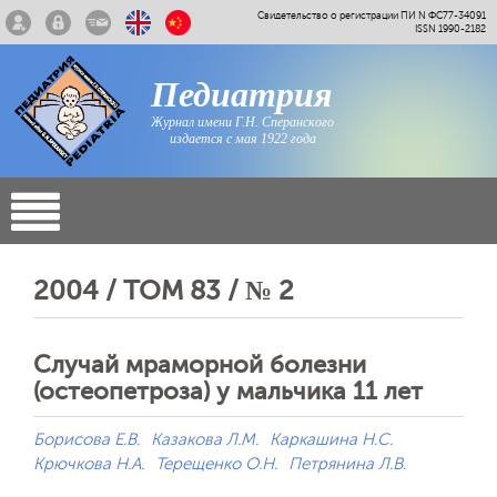
Свидетельство о регистрации ПИ N ФС77-34091
ISSN 1990-2182
Педиатрия
Журнал имени Г.Н. Сперанского
издается с мая 1922 года
2004 / ТОМ 83 / № 2
Случай мраморной болезни
(остеопетроза) у мальчика 11 лет
Борисова Е.В.
Казакова Л.М.
Каркашина Н.С.
Крючкова Н.А.
Терещенко О.Н.
Петрянина Л.В.