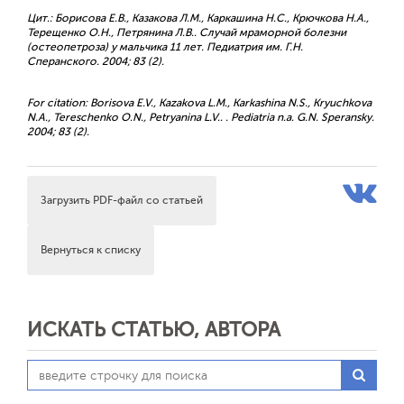
Цит.: Борисова Е.В., Казакова Л.М., Каркашина Н.С., Крючкова Н.А.,
Терещенко О.Н., Петрянина Л.В.. Случай мраморной болезни
(остеопетроза) у мальчика 11 лет. Педиатрия им. Г.Н.
Сперанского. 2004; 83 (2).
For citation: Borisova E.V., Kazakova L.M., Karkashina N.S., Kryuchkova
N.A., Tereschenko O.N., Petryanina L.V.. . Pediatria n.a. G.N. Speransky.
2004; 83 (2).
Загрузить PDF-файл со статьей
Вернуться к списку
ИСКАТЬ СТАТЬЮ, АВТОРА