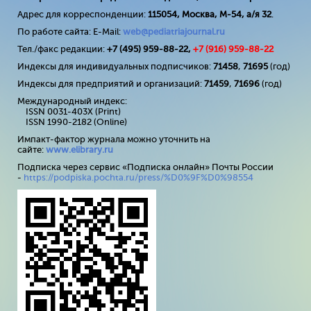
Адрес для корреспонденции:
115054, Москва, М-54, а/я 32
.
По работе сайта: E-Mail:
web@pediatriajournal.ru
Тел./факс редакции:
+7 (495) 959-88-22,
+7 (
916
) 959-88-22
Индексы для индивидуальных подписчиков:
71458
,
71695
(год)
Индексы для предприятий и организаций:
71459
,
71696
(год)
Международный индекс:
ISSN 0031-403X (Print)
ISSN 1990-2182 (Online)
Импакт-фактор журнала можно уточнить на
сайте:
www
.
elibrary
.
ru
Подписка через сервис «Подписка онлайн» Почты России
-
https://podpiska.pochta.ru/press/%D0%9F%D0%98554