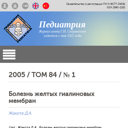
Свидетельство о регистрации ПИ N ФС77-34091
ISSN 1990-2182
Педиатрия
Журнал имени Г.Н. Сперанского
издается с мая 1922 года
2005 / ТОМ 84 / № 1
Болезнь желтых гиалиновых
мембран
Жакота Д.А.
Цит.: Жакота Д.А.. Болезнь желтых гиалиновых мембран.