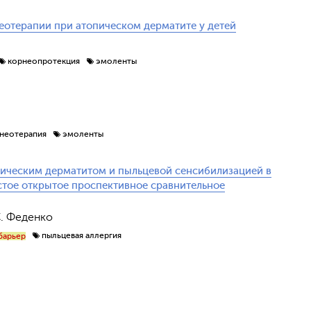
еотерапии при атопическом дерматите у детей
корнеопротекция
эмоленты
неотерапия
эмоленты
пическим дерматитом и пыльцевой сенсибилизацией в
стое открытое проспективное сравнительное
С. Феденко
пыльцевая аллергия
барьер