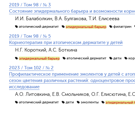
2019 / Том 98 / № 3
Состояние эпидермального барьера и возможности корн
И.И. Балаболкин, В.А. Булгакова, Т.И. Елисеева
атопический дерматит
филаггрин
эпидермальный барьер
2019 / Том 98 / № 5
Корнеотерапия при атопическом дерматите у детей
Н.Г. Короткий, А.С. Боткина
атопический дерматит
дети
кор
эпидермальный барьер
2023 / Том 102 / № 2
Профилактическое применение эмолентов у детей с ато
сезон цветения различных растений: одноцентровое про
исследование
А.О. Литовкина, Е.В. Смольников, О.Г. Елисютина, Е.
атопический дерматит
дети
эмоленты
эпидермальный 