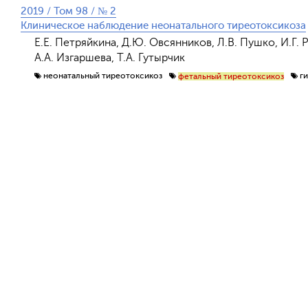
2019 / Том 98 / № 2
Клиническое наблюдение неонатального тиреотоксикоза
Е.Е. Петряйкина, Д.Ю. Овсянников, Л.В. Пушко, И.Г. 
А.А. Изгаршева, Т.А. Гутырчик
неонатальный тиреотоксикоз
г
фетальный тиреотоксикоз