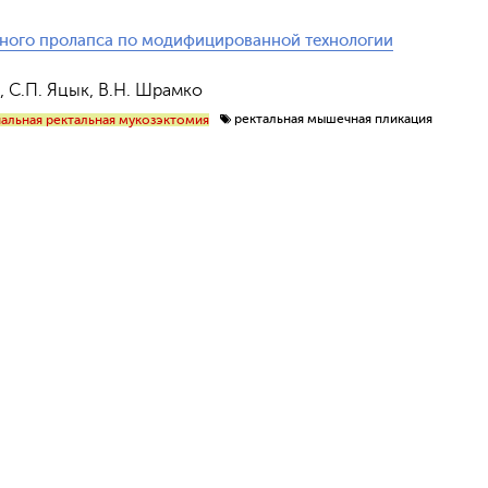
ьного пролапса по модифицированной технологии
в, С.П. Яцык, В.Н. Шрамко
ректальная мышечная пликация
альная ректальная мукозэктомия