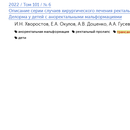
2022 / Том 101 / № 6
Описание серии случаев хирургического лечения ректал
Делорма у детей с аноректальными мальформациями
И.Н. Хворостов, Е.А. Окулов, А.В. Доценко, А.А. Гусе
аноректальная мальформация
ректальный пролапс
трансан
дети