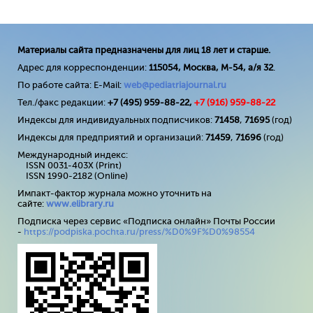
Материалы сайта предназначены для лиц 18 лет и старше.
Адрес для корреспонденции:
115054, Москва, М-54, а/я 32
.
По работе сайта: E-Mail:
web@pediatriajournal.ru
Тел./факс редакции:
+7 (495) 959-88-22,
+7 (
916
) 959-88-22
Индексы для индивидуальных подписчиков:
71458
,
71695
(год)
Индексы для предприятий и организаций:
71459
,
71696
(год)
Международный индекс:
ISSN 0031-403X (Print)
ISSN 1990-2182 (Online)
Импакт-фактор журнала можно уточнить на
сайте:
www
.
elibrary
.
ru
Подписка через сервис «Подписка онлайн» Почты России
-
https://podpiska.pochta.ru/press/%D0%9F%D0%98554