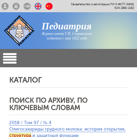
Свидетельство о регистрации ПИ N ФС77-34091
ISSN 1990-2182
Педиатрия
Журнал имени Г.Н. Сперанского
издается с мая 1922 года
КАТАЛОГ
ПОИСК ПО АРХИВУ, ПО
КЛЮЧЕВЫМ СЛОВАМ
2018 / Том 97 / № 4
Олигосахариды грудного молока: история открытия,
структура
и защитные функции