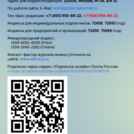
Адрес для корреспонденции:
115054, Москва, М-54, а/я 32
.
По работе сайта: E-Mail:
web@pediatriajournal.ru
Тел./факс редакции:
+7 (495) 959-88-22,
+7 (
916
) 959-88-22
Индексы для индивидуальных подписчиков:
71458
,
71695
(год)
Индексы для предприятий и организаций:
71459
,
71696
(год)
Международный индекс:
ISSN 0031-403X (Print)
ISSN 1990-2182 (Online)
Импакт-фактор журнала можно уточнить на
сайте:
www
.
elibrary
.
ru
Подписка через сервис «Подписка онлайн» Почты России
-
https://podpiska.pochta.ru/press/%D0%9F%D0%98554