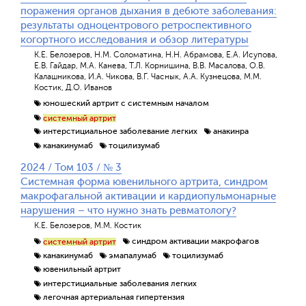
поражения органов дыхания в дебюте заболевания:
результаты одноцентрового ретроспективного
когортного исследования и обзор литературы
К.Е. Белозеров, Н.М. Соломатина, Н.Н. Абрамова, Е.А. Исупова,
Е.В. Гайдар, М.А. Канева, Т.Л. Корнишина, В.В. Масалова, О.В.
Калашникова, И.А. Чикова, В.Г. Часнык, А.А. Кузнецова, М.М.
Костик, Д.О. Иванов
юношеский артрит с системным началом
системный артрит
интерстициальное заболевание легких
анакинра
канакинумаб
тоцилизумаб
2024 / Том 103 / № 3
Системная форма ювенильного артрита, синдром
макрофагальной активации и кардиопульмонарные
нарушения – что нужно знать ревматологу?
К.Е. Белозеров, М.М. Костик
синдром активации макрофагов
системный артрит
канакинумаб
эмапалумаб
тоцилизумаб
ювенильный артрит
интерстициальные заболевания легких
легочная артериальная гипертензия