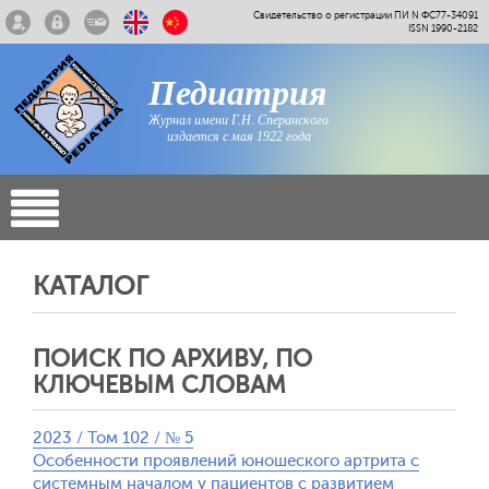
Свидетельство о регистрации ПИ N ФС77-34091
ISSN 1990-2182
Педиатрия
Журнал имени Г.Н. Сперанского
издается с мая 1922 года
КАТАЛОГ
ПОИСК ПО АРХИВУ, ПО
КЛЮЧЕВЫМ СЛОВАМ
2023 / Том 102 / № 5
Особенности проявлений юношеского артрита с
системным началом у пациентов с развитием