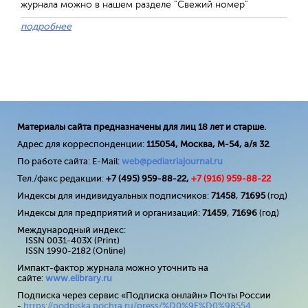
журнала можно в нашем разделе "Свежий номер"
подробнее
Материалы сайта предназначены для лиц 18 лет и старше.
Адрес для корреспонденции:
115054, Москва, М-54, а/я 32
.
По работе сайта: E-Mail:
web@pediatriajournal.ru
Тел./факс редакции:
+7 (495) 959-88-22,
+7 (
916
) 959-88-22
Индексы для индивидуальных подписчиков:
71458
,
71695
(год)
Индексы для предприятий и организаций:
71459
,
71696
(год)
Международный индекс:
ISSN 0031-403X (Print)
ISSN 1990-2182 (Online)
Импакт-фактор журнала можно уточнить на
сайте:
www
.
elibrary
.
ru
Подписка через сервис «Подписка онлайн» Почты России
-
https://podpiska.pochta.ru/press/%D0%9F%D0%98554