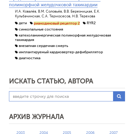
полиморфной желудочковой тахикардии
И.А. Ковалёв, В.М. Соловьёв, В.В. Березницкая, Е.К.
Кульбачинская, С.А. Термосесов, Н.В. Терехова
дети
RYR2
рианодиновый рецептор 2
синкопальные состояния
катехоламинергическая полиморфная желудочковая
тахикардия
внезапная сердечная смерть
имплантируемый кардиовертер-дефибриллятор
диагностика
ИСКАТЬ СТАТЬЮ, АВТОРА
АРХИВ ЖУРНАЛА
2003
2004
2005
2006
2007