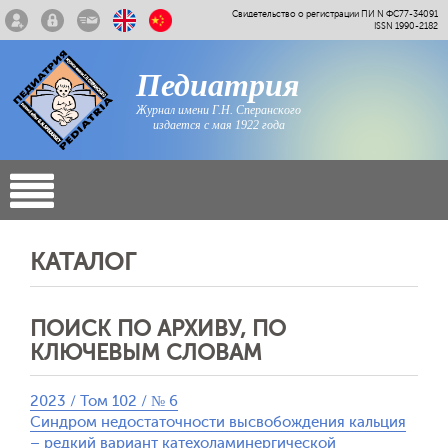
Свидетельство о регистрации ПИ N ФС77-34091
ISSN 1990-2182
Педиатрия
Журнал имени Г.Н. Сперанского
издается с мая 1922 года
КАТАЛОГ
ПОИСК ПО АРХИВУ, ПО
КЛЮЧЕВЫМ СЛОВАМ
2023 / Том 102 / № 6
Синдром недостаточности высвобождения кальция
– редкий вариант катехоламинергической