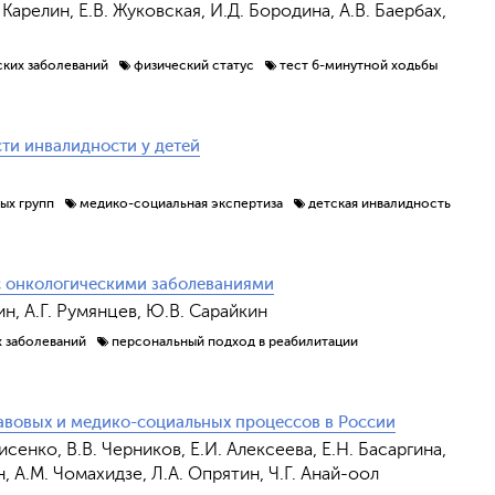
 Карелин, Е.В. Жуковская, И.Д. Бородина, А.В. Баербах,
ских заболеваний
физический статус
тест 6-минутной ходьбы
ти инвалидности у детей
ых групп
медико-социальная экспертиза
детская инвалидность
с онкологическими заболеваниями
лин, А.Г. Румянцев, Ю.В. Сарайкин
х заболеваний
персональный подход в реабилитации
авовых и медико-социальных процессов в России
исенко, В.В. Черников, Е.И. Алексеева, Е.Н. Басаргина,
н, А.М. Чомахидзе, Л.А. Опрятин, Ч.Г. Анай-оол