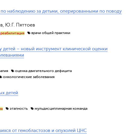
 по наблюдению за детьми, оперированными по поводу
ев, Ю.Г. Пяттоев
врачи общей практики
реабилитация
у детей – новый инструмент клинической оценки
олеваниями
рапия
оценка двигательного дефицита
онкологические заболевания
ых детей
этапность
мульдисциплинарная команда
ия
шихся от гемобластозов и опухолей ЦНС