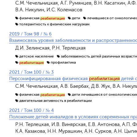
С.М. Чечельницкая, А.Г. Румянцев, В.Н. Касаткин, А.Ф.
В.А. Никулин, И.С. Колемасов
физическая
дети
лечившиеся от онкологиче
реабилитация
толерантность к физическим нагрузкам
2019 / Том 98 / № 6
Взаимосвязь уровня заболеваемости и распространеннос
Д.И. Зелинская, Р.Н. Терлецкая
детское население
заболеваемость детей различных возрастн
профилактика
реабилитация
2021 / Том 100 / № 3
Персонифицированная физическая
реабилитация
детей 
С.М. Чечельницкая, А.В. Баербах, Д.В. Жук, В.А. Нику
физическая
дети лечившиеся от онкологически
реабилитация
двигательная активность в реабилитации
2021 / Том 100 / № 4
Положение детей-инвалидов в условиях современных пр
Р.Н. Терлецкая, И.В. Винярская, Е.В. Антонова, А.П. Ф
К.А. Казакова, Н.Н. Мурашкин, А.Н. Сурков, А.Н. Цыги