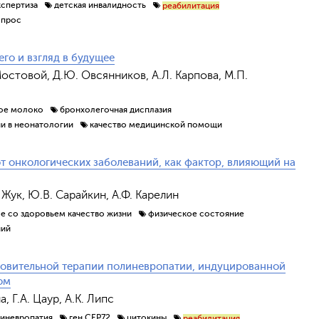
кспертиза
детская инвалидность
реабилитация
опрос
го и взгляд в будущее
Мостовой, Д.Ю. Овсянников, А.Л. Карпова, М.П.
ое молоко
бронхолегочная дисплазия
ии в неонатологии
качество медицинской помощи
от онкологических заболеваний, как фактор, влияющий на
. Жук, Ю.В. Сарайкин, А.Ф. Карелин
ое со здоровьем качество жизни
физическое состояние
ний
новительной терапии полиневропатии, индуцированной
ом
, Г.А. Цаур, А.К. Липс
иневропатия
ген CEP72
цитокины
реабилитация