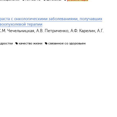
зраста с онкологическими заболеваниями, получавших
воопухолевой терапии
М. Чечельницкая, А.В. Петриченко, А.Ф. Карелин, А.Г.
одростки
качество жизни
связанное со здоровьем
Обрат