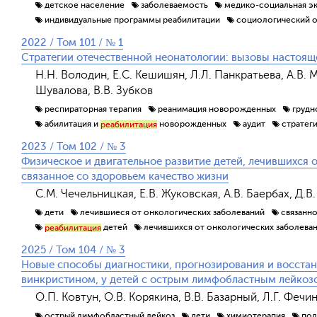
детское население
заболеваемость
медико-социальная э
индивидуальные программы реабилитации
социологический 
2022 / Том 101 / № 1
Стратегии отечественной неонатологии: вызовы настояще
Н.Н. Володин, Е.С. Кешишян, Л.Л. Панкратьева, А.В. 
Шувалова, В.В. Зубков
респираторная терапия
реанимация новорожденных
грудн
абилитация и
новорожденных
аудит
стратег
реабилитация
2023 / Том 102 / № 3
Физическое и двигательное развитие детей, лечившихся 
связанное со здоровьем качество жизни
С.М. Чечельницкая, Е.В. Жуковская, А.В. Баербах, Д.В
дети
лечившиеся от онкологических заболеваний
связанн
детей
лечившихся от онкологических заболева
реабилитация
2025 / Том 104 / № 3
Новые способы диагностики, прогнозирования и восста
винкристином, у детей с острым лимфобластным лейкоз
О.П. Ковтун, О.В. Корякина, В.В. Базарный, Л.Г. Фечина
острый лимфобластный лейкоз
дети
химиотерапия
пол