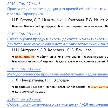
2018 / Том 97 / № 6
Практические рекомендации для врачей общей практики
болезни Гиршпрунга
Н.Б. Гусева, С.С. Никитин, И.Н. Григович, Р.О. Игнать
дети
болезнь Гиршпрунга
послеоперационное лечение
2019 / Том 98 / № 1
Шкала оценки продуктивности двигательной активности 
двигательных нарушений у детей с онкологическими заб
Н.Н. Митраков, А.В. Корочкин, О.А. Лайшева
абилитация
физиотерапия
физическая те
реабилитация
шкала клинической оценки
двигательные нарушения у детей
2019 / Том 98 / № 2
Методологические проблемы реабилитации недоношенн
Л.Л. Панкратьева, Н.Н. Володин
недоношенные дети
перинатальная патология
реабилитац
комплексный подход
2019 / Том 98 / № 2
Особенности физического статуса детей 4–18 лет, лечив