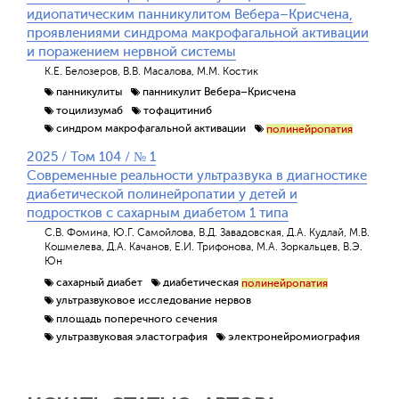
идиопатическим панникулитом Вебера–Крисчена,
проявлениями синдрома макрофагальной активации
и поражением нервной системы
К.Е. Белозеров, В.В. Масалова, М.М. Костик
панникулиты
панникулит Вебера–Крисчена
тоцилизумаб
тофацитиниб
синдром макрофагальной активации
полинейропатия
2025 / Том 104 / № 1
Современные реальности ультразвука в диагностике
диабетической полинейропатии у детей и
подростков с сахарным диабетом 1 типа
С.В. Фомина, Ю.Г. Самойлова, В.Д. Завадовская, Д.А. Кудлай, М.В.
Кошмелева, Д.А. Качанов, Е.И. Трифонова, М.А. Зоркальцев, В.Э.
Юн
сахарный диабет
диабетическая
полинейропатия
ультразвуковое исследование нервов
площадь поперечного сечения
ультразвуковая эластография
электронейромиография