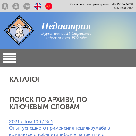
Свидетельство о регистрации ПИ N ФС77-34091
ISSN 1990-2182
Педиатрия
Журнал имени Г.Н. Сперанского
издается с мая 1922 года
КАТАЛОГ
ПОИСК ПО АРХИВУ, ПО
КЛЮЧЕВЫМ СЛОВАМ
2021 / Том 100 / № 5
Опыт успешного применения тоцилизумаба в
комплексе с тофацитинибом у пациентки с