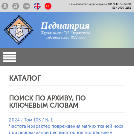
Свидетельство о регистрации ПИ N ФС77-34091
ISSN 1990-2182
Педиатрия
Журнал имени Г.Н. Сперанского
издается с мая 1922 года
КАТАЛОГ
ПОИСК ПО АРХИВУ, ПО
КЛЮЧЕВЫМ СЛОВАМ
2024 / Том 103 / № 1
Частота и характер повреждения мягких тканей носа
при неинвазивной респираторной поддержке у