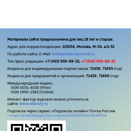
Материалы сайта предназначены для лиц 18 лет и старше.
Адрес для корреспонденции:
115054, Москва, М-54, а/я 32
.
По работе сайта: E-Mail:
web@pediatriajournal.ru
Тел./факс редакции:
+7 (495) 959-88-22,
+7 (
916
) 959-88-22
Индексы для индивидуальных подписчиков:
71458
,
71695
(год)
Индексы для предприятий и организаций:
71459
,
71696
(год)
Международный индекс:
ISSN 0031-403X (Print)
ISSN 1990-2182 (Online)
Импакт-фактор журнала можно уточнить на
сайте:
www
.
elibrary
.
ru
Подписка через сервис «Подписка онлайн» Почты России
-
https://podpiska.pochta.ru/press/%D0%9F%D0%98554