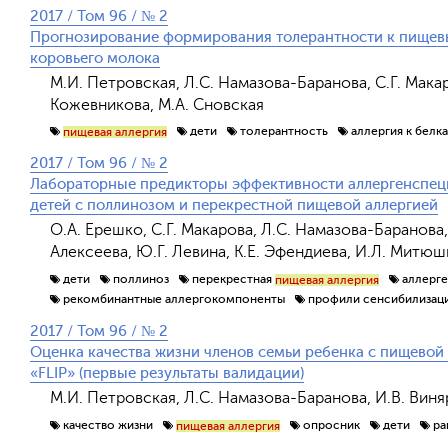
2017 / Том 96 / № 2
Прогнозирование формирования толерантности к пищевым
коровьего молока
М.И. Петровская, Л.С. Намазова-Баранова, С.Г. Макаро
Кожевникова, М.А. Сновская
дети
толерантность
аллергия к белк
пищевая аллергия
2017 / Том 96 / № 2
Лабораторные предикторы эффективности аллергенспец
детей с поллинозом и перекрестной пищевой аллергией
О.А. Ерешко, С.Г. Макарова, Л.С. Намазова-Баранова,
Алексеева, Ю.Г. Левина, К.Е. Эфендиева, И.Л. Митю
дети
поллиноз
перекрестная
аллерг
пищевая аллергия
рекомбинантные аллергокомпоненты
профили сенсибилизац
2017 / Том 96 / № 2
Оценка качества жизни членов семьи ребенка с пищевой
«FLIP» (первые результаты валидации)
М.И. Петровская, Л.С. Намазова-Баранова, И.В. Виня
качество жизни
опросник
дети
ра
пищевая аллергия