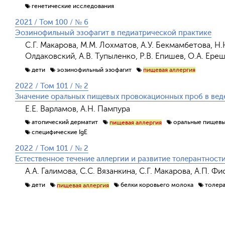
генетические исследования
2021 / Том 100 / № 6
Эозинофильный эзофагит в педиатрической практике
С.Г. Макарова, М.М. Лохматов, А.У. Бекмамбетова, Н.Н
Олдаковский, А.В. Тупыленко, Р.В. Епишев, О.А. Ере
дети
эозинофильный эзофагит
пищевая аллергия
2022 / Том 101 / № 2
Значение оральных пищевых провокационных проб в вед
Е.Е. Варламов, А.Н. Пампура
атопический дерматит
оральные пищевы
пищевая аллергия
специфические IgE
2022 / Том 101 / № 2
Естественное течение аллергии и развитие толерантност
А.А. Галимова, С.С. Вязанкина, С.Г. Макарова, А.П. 
дети
белки коровьего молока
толер
пищевая аллергия