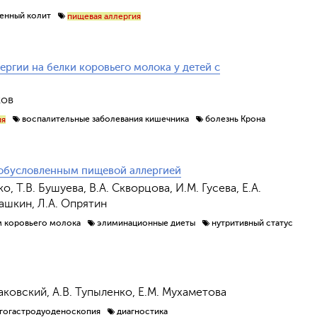
венный колит
пищевая аллергия
ргии на белки коровьего молока у детей с
ков
воспалительные заболевания кишечника
болезнь Крона
ия
 обусловленным пищевой аллергией
ко, Т.В. Бушуева, В.А. Скворцова, И.М. Гусева, Е.А.
Обрат
рашкин, Л.А. Опрятин
м коровьего молока
элиминационные диеты
нутритивный статус
даковский, А.В. Тупыленко, Е.М. Мухаметова
гогастродуоденоскопия
диагностика