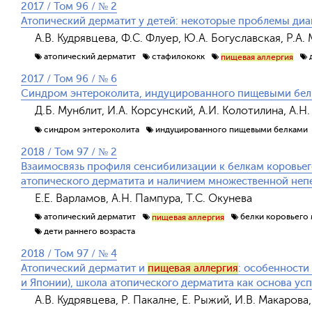
2017 / Том 96 / № 2
Атопический дерматит у детей: некоторые проблемы диа
А.В. Кудрявцева, Ф.С. Флуер, Ю.А. Богуславская, Р.А.
атопический дерматит
стафилококк
пищевая аллергия
2017 / Том 96 / № 6
Синдром энтероколита, индуцированного пищевыми бе
Д.Б. Мунблит, И.А. Корсунский, А.И. Колотилина, А.Н
синдром энтероколита
индуцированного пищевыми белками
2018 / Том 97 / № 2
Взаимосвязь профиля сенсибилизации к белкам коровье
атопического дерматита и наличием множественной непе
Е.Е. Варламов, А.Н. Пампура, Т.С. Окунева
атопический дерматит
белки коровьего
пищевая аллергия
дети раннего возраста
2018 / Том 97 / № 4
Атопический дерматит и
пищевая аллергия
: особенности
и Японии), школа атопического дерматита как основа ус
А.В. Кудрявцева, Р. Пакалне, Е. Рыжий, И.В. Макарова