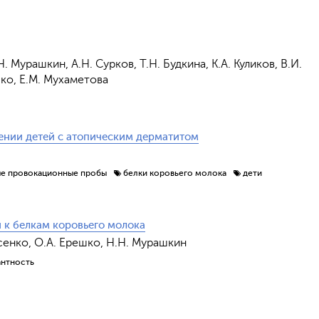
. Мурашкин, А.Н. Сурков, Т.Н. Будкина, К.А. Куликов, В.И.
шко, Е.М. Мухаметова
ении детей с атопическим дерматитом
е провокационные пробы
белки коровьего молока
дети
Отправить
и к белкам коровьего молока
Фисенко, О.А. Ерешко, Н.Н. Мурашкин
антность