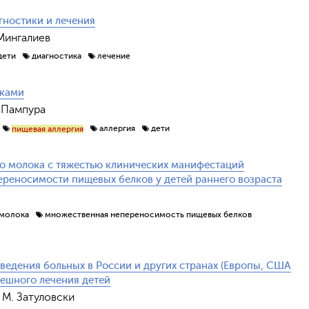
гностики и лечения
 Мингалиев
дети
диагностика
лечение
лками
. Пампура
аллергия
дети
пищевая аллергия
го молока с тяжестью клинических манифестаций
реносимости пищевых белков у детей раннего возраста
 молока
множественная непереносимость пищевых белков
 ведения больных в России и других странах (Европы, США
пешного лечения детей
, М. Затуловски