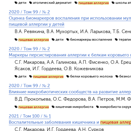
дети
атопический дерматит
школы а
пищевая аллергия
2020 / Том 99 / № 2
Оценка биомаркеров воспаления при использовании мул
пищевой аллергии у детей
В.А. Ревякина, В.А. Мухортых, И.А. Ларькова, Т.Б. Се
дети
биомаркеры воспаления
терапи
пищевая аллергия
2020 / Том 99 / № 2
Маркеры персистирования аллергии к белкам коровьего м
С.Г. Макарова, А.А. Галимова, А.П. Фисенко, О.А. Ереш
Ясаков, И.Г. Гордеева, О.В. Кожевникова
дети
белки коровьего молока
безмол
пищевая аллергия
2020 / Том 99 / № 2
Влияние микробиотических сообществ на развитие аллер
В.Д. Прокопьева, О.С. Федорова, В.А. Петров, М.М. 
кишечная микробиота
микробиота окру
пищевая аллергия
2021 / Том 100 / № 1
Воспалительные заболевания кишечника и
пищевая алле
С.Г. Макарова, И.Г. Гордеева, А.Н. Сурков