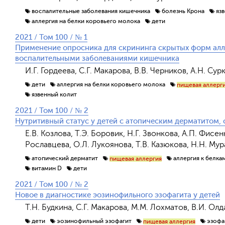
воспалительные заболевания кишечника
болезнь Крона
яз
аллергия на белки коровьего молока
дети
2021 / Том 100 / № 1
Применение опросника для скрининга скрытых форм алле
воспалительными заболеваниями кишечника
И.Г. Гордеева, С.Г. Макарова, В.В. Черников, А.Н. Сур
дети
аллергия на белки коровьего молока
пищевая аллерг
язвенный колит
2021 / Том 100 / № 2
Нутритивный статус у детей с атопическим дерматитом,
Е.В. Козлова, Т.Э. Боровик, Н.Г. Звонкова, А.П. Фисен
Рославцева, О.Л. Лукоянова, Т.В. Казюкова, Н.Н. Му
атопический дерматит
аллергия к белка
пищевая аллергия
витамин D
дети
2021 / Том 100 / № 2
Новое в диагностике эозинофильного эзофагита у детей
Т.Н. Будкина, С.Г. Макарова, М.М. Лохматов, В.И. Ол
дети
эозинофильный эзофагит
эзофа
пищевая аллергия