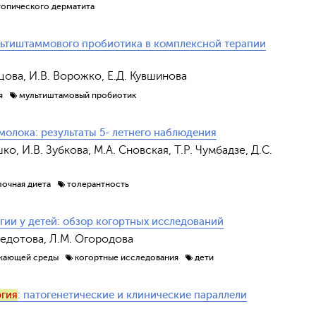
топического дерматита
ьтиштаммового пробиотика в комплексной терапии
нцова, И.В. Ворожко, Е.Д. Кувшинова
я
мультиштамовый пробиотик
олока: результаты 5- летнего наблюдения
ко, И.В. Зубкова, М.А. Сновская, Т.Р. Чумбадзе, Д.С.
очная диета
толерантность
гии у детей: обзор когортных исследований
Федотова, Л.М. Огородова
жающей среды
когортные исследования
дети
ргия
: патогенетические и клинические параллели