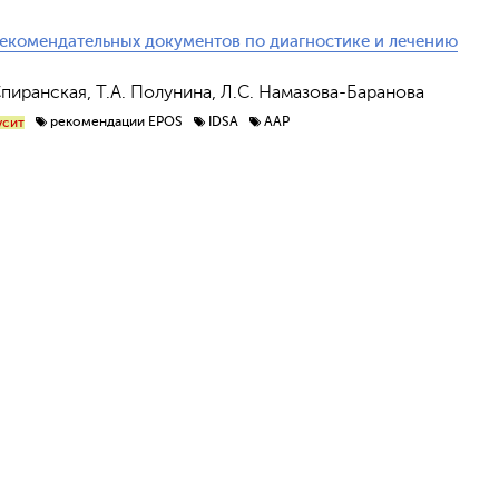
рекомендательных документов по диагностике и лечению
Спиранская, Т.А. Полунина, Л.С. Намазова-Баранова
рекомендации EPOS
IDSA
AAP
усит