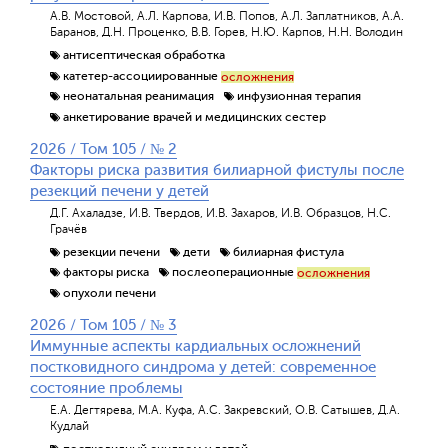
А.В. Мостовой, А.Л. Карпова, И.В. Попов, А.Л. Заплатников, А.А.
Баранов, Д.Н. Проценко, В.В. Горев, Н.Ю. Карпов, Н.Н. Володин
антисептическая обработка
катетер-ассоциированные
осложнения
неонатальная реанимация
инфузионная терапия
анкетирование врачей и медицинских сестер
2026 / Том 105 / № 2
Факторы риска развития билиарной фистулы после
резекций печени у детей
Д.Г. Ахаладзе, И.В. Твердов, И.В. Захаров, И.В. Образцов, Н.С.
Обратная с
Грачёв
резекции печени
дети
билиарная фистула
факторы риска
послеоперационные
осложнения
опухоли печени
2026 / Том 105 / № 3
Иммунные аспекты кардиальных осложнений
постковидного синдрома у детей: современное
состояние проблемы
Е.А. Дегтярева, М.А. Куфа, А.С. Закревский, О.В. Сатышев, Д.А.
Кудлай