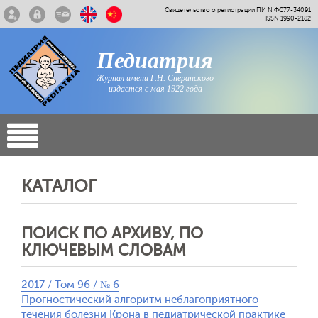
Свидетельство о регистрации ПИ N ФС77-34091
ISSN 1990-2182
Педиатрия
Журнал имени Г.Н. Сперанского
издается с мая 1922 года
КАТАЛОГ
ПОИСК ПО АРХИВУ, ПО
КЛЮЧЕВЫМ СЛОВАМ
2017 / Том 96 / № 6
Прогностический алгоритм неблагоприятного
течения болезни Крона в педиатрической практике