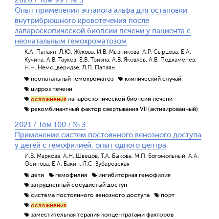
2020 / Том 99 / № 5
Опыт применения эптакога альфа для остановки
внутрибрюшного кровотечения после
лапароскопической биопсии печени у пациента с
неонатальным гемохроматозом
К.А. Папаян, Л.Ю. Жукова, И.В. Мызникова, А.Р. Сырцова, Е.А.
Кучина, А.В. Тауков, Е.В. Тризна, А.В. Яковлев, А.В. Подкаменев,
Н.Н. Немсцверидзе, Л.П. Папаян
неонатальный гемохроматоз
клинический случай
цирроз печени
лапароскопической биопсии печени
осложнения
рекомбинантный фактор свертывания VII (активированный)
2021 / Том 100 / № 3
Применение систем постоянного венозного доступа
у детей с гемофилией: опыт одного центра
И.В. Маркова, А.Н. Швецов, Т.А. Быкова, М.П. Богомольный, А.А.
Осипова, Е.А. Бакин, Л.С. Зубаровская
дети
гемофилия
ингибиторная гемофилия
затрудненный сосудистый доступ
система постоянного венозного доступа
порт
осложнения
заместительная терапия концентратами факторов