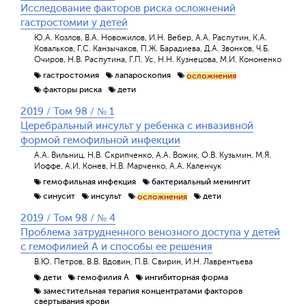
Исследование факторов риска осложнений
гастростомии у детей
Ю.А. Козлов, В.А. Новожилов, И.Н. Вебер, А.А. Распутин, К.А.
Ковальков, Г.С. Канзычаков, П.Ж. Барадиева, Д.А. Звонков, Ч.Б.
Очиров, Н.В. Распутина, Г.П. Ус, Н.Н. Кузнецова, М.И. Кононенко
гастростомия
лапароскопия
осложнения
факторы риска
дети
2019 / Том 98 / № 1
Церебральный инсульт у ребенка с инвазивной
формой гемофильной инфекции
А.А. Вильниц, Н.В. Скрипченко, А.А. Вожик, О.В. Кузьмин, М.Я.
Иоффе, А.И. Конев, Н.В. Марченко, А.А. Каленчук
гемофильная инфекция
бактериальный менингит
синусит
инсульт
дети
осложнения
2019 / Том 98 / № 4
Проблема затрудненного венозного доступа у детей
с гемофилией А и способы ее решения
В.Ю. Петров, В.В. Вдовин, П.В. Свирин, И.Н. Лаврентьева
дети
гемофилия А
ингибиторная форма
заместительная терапия концентратами факторов
свертывания крови