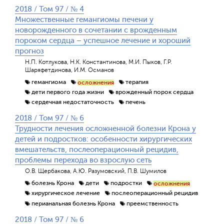
2018 / Том 97 / № 4
Множественные гемангиомы печени у
новорожденного в сочетании с врожденным
пороком сердца – успешное лечение и хороший
прогноз
Н.П. Котлукова, Н.К. Константинова, М.И. Пыков, Г.Р.
Шаряфетдинова, И.М. Османов
гемангиома
терапия
осложнения
дети первого года жизни
врожденный порок сердца
сердечная недостаточность
печень
2018 / Том 97 / № 6
Трудности лечения осложненной болезни Крона у
детей и подростков: особенности хирургических
вмешательств, послеоперационный рецидив,
проблемы перехода во взрослую сеть
О.В. Щербакова, А.Ю. Разумовский, П.В. Шумилов
болезнь Крона
дети
подростки
осложнения
хирургическое лечение
послеоперационный рецидив
перианальная болезнь Крона
преемственность
2018 / Том 97 / № 6