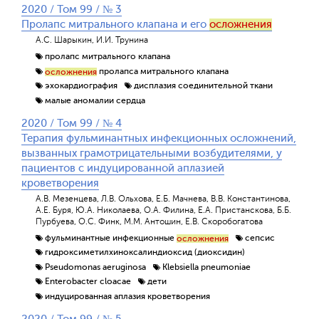
2020 / Том 99 / № 3
Пролапс митрального клапана и его
осложнения
А.С. Шарыкин, И.И. Трунина
пролапс митрального клапана
пролапса митрального клапана
осложнения
эхокардиография
дисплазия соединительной ткани
малые аномалии сердца
2020 / Том 99 / № 4
Терапия фульминантных инфекционных осложнений,
вызванных грамотрицательными возбудителями, у
пациентов с индуцированной аплазией
кроветворения
А.В. Мезенцева, Л.В. Ольхова, Е.Б. Мачнева, В.В. Константинова,
А.Е. Буря, Ю.А. Николаева, О.А. Филина, Е.А. Пристанскова, Б.Б.
Пурбуева, О.С. Финк, М.М. Антошин, Е.В. Скоробогатова
фульминантные инфекционные
сепсис
осложнения
гидроксиметилхиноксалиндиоксид (диоксидин)
Pseudomonas aeruginosa
Klebsiella pneumoniae
Enterobacter cloacae
дети
индуцированная аплазия кроветворения