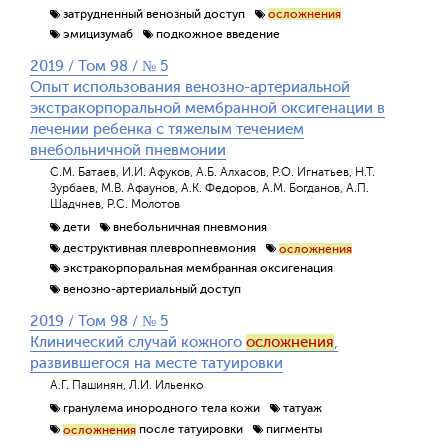
затрудненный венозный доступ
осложнения
эмицизумаб
подкожное введение
2019 / Том 98 / № 5
Опыт использования венозно-артериальной
экстракорпоральной мембранной оксигенации в
лечении ребенка с тяжелым течением
внебольничной пневмонии
С.М. Батаев, И.И. Афуков, А.Б. Алхасов, Р.О. Игнатьев, Н.Т.
Зурбаев, М.В. Афаунов, А.К. Федоров, А.М. Богданов, А.П.
Шадчнев, Р.С. Молотов
дети
внебольничная пневмония
деструктивная плевропневмония
осложнения
экстракорпоральная мембранная оксигенация
венозно-артериальный доступ
2019 / Том 98 / № 5
Клинический случай кожного
осложнения
,
развившегося на месте татуировки
А.Г. Пашинян, Л.И. Ильенко
гранулема инородного тела кожи
татуаж
после татуировки
пигменты
осложнения