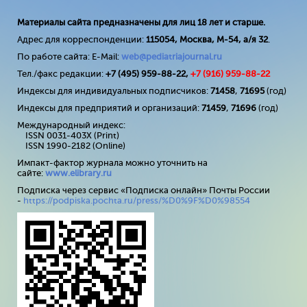
Материалы сайта предназначены для лиц 18 лет и старше.
Адрес для корреспонденции:
115054, Москва, М-54, а/я 32
.
По работе сайта: E-Mail:
web@pediatriajournal.ru
Тел./факс редакции:
+7 (495) 959-88-22,
+7 (
916
) 959-88-22
Индексы для индивидуальных подписчиков:
71458
,
71695
(год)
Индексы для предприятий и организаций:
71459
,
71696
(год)
Международный индекс:
ISSN 0031-403X (Print)
ISSN 1990-2182 (Online)
Импакт-фактор журнала можно уточнить на
сайте:
www
.
elibrary
.
ru
Подписка через сервис «Подписка онлайн» Почты России
-
https://podpiska.pochta.ru/press/%D0%9F%D0%98554