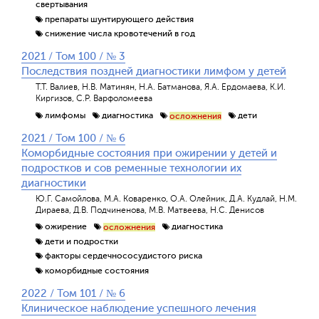
свертывания
препараты шунтирующего действия
снижение числа кровотечений в год
2021 / Том 100 / № 3
Последствия поздней диагностики лимфом у детей
Т.Т. Валиев, Н.В. Матинян, Н.А. Батманова, Я.А. Ердомаева, К.И.
Киргизов, С.Р. Варфоломеева
лимфомы
диагностика
дети
осложнения
2021 / Том 100 / № 6
Коморбидные состояния при ожирении у детей и
подростков и сов ременные технологии их
диагностики
Ю.Г. Самойлова, М.А. Коваренко, О.А. Олейник, Д.А. Кудлай, Н.М.
Дираева, Д.В. Подчиненова, М.В. Матвеева, Н.С. Денисов
ожирение
диагностика
осложнения
дети и подростки
факторы сердечнососудистого риска
коморбидные состояния
2022 / Том 101 / № 6
Клиническое наблюдение успешного лечения