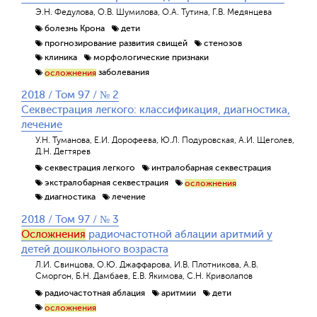
Э.Н. Федулова, О.В. Шумилова, О.А. Тутина, Г.В. Медянцева
болезнь Крона
дети
прогнозирование развития свищей
стенозов
клиника
морфологические признаки
заболевания
осложнения
2018 / Том 97 / № 2
Секвестрация легкого: классификация, диагностика,
лечение
У.Н. Туманова, Е.И. Дорофеева, Ю.Л. Подуровская, А.И. Щеголев,
Д.Н. Дегтярев
секвестрация легкого
интралобарная секвестрация
экстралобарная секвестрация
осложнения
диагностика
лечение
2018 / Том 97 / № 3
Осложнения
радиочастотной аблации аритмий у
детей дошкольного возраста
Л.И. Свинцова, О.Ю. Джаффарова, И.В. Плотникова, А.В.
Сморгон, Б.Н. Дамбаев, Е.В. Якимова, С.Н. Криволапов
радиочастотная аблация
аритмии
дети
осложнения