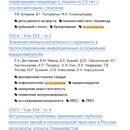
перфорации пищевода у пациента 1,5 лет с
послеожоговым стенозом
Р.В. Бочаров, В.Г. Погорелко, М.А. Коломыйцева
дети раннего возраста
химический ожог пищевода
рубцовый стеноз
бужирование
осложнения
2024 / Том 103 / № 1
Значение иммунологического скрининга в
прогнозировании инфекционных осложнений
кардиохирургии
Е.А. Дегтярева, Б.М. Мвела, Д.А. Кудлай, Д.Ю. Овсянников, М.Г.
Кантемирова, А.П. Продеус, А.И. Ким, И.Е. Нефедова, Т.В.
Рогова, М.Р. Туманян, О.В. Алексеева, И.А. Корсунский
врожденные пороки сердца
инфекционные
кардиохирургия
осложнения
иммунная недостаточность
первичные иммунодефициты
исследования иммунитета
KREC
TREC
2025 / Том 104 / № 4
Актуальные проблемы применения глубоких
венозных линий в неонатальной практике в России:
результаты опроса специалистов