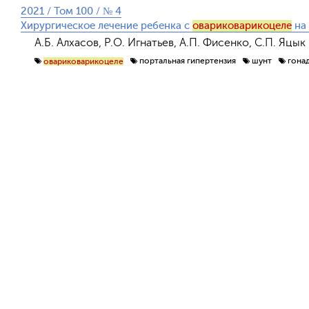
2021 / Том 100 / № 4
Хирургическое лечение ребенка с
овариковарикоцеле
на 
А.Б. Алхасов, Р.О. Игнатьев, А.П. Фисенко, С.П. Яцык
портальная гипертензия
шунт
гона
овариковарикоцеле