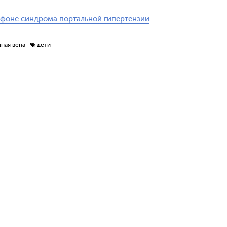
фоне синдрома портальной гипертензии
дная вена
дети