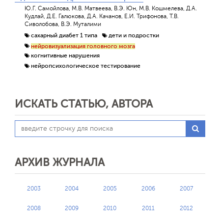
Ю.Г. Самойлова, М.В. Матвеева, В.Э. Юн, М.В. Кошмелева, Д.А.
Кудлай, Д.Е. Галюкова, Д.А. Качанов, Е.И. Трифонова, Т.В.
Сиволобова, В.Э. Муталими
сахарный диабет 1 типа
дети и подростки
нейровизуализация головного мозга
когнитивные нарушения
нейропсихологическое тестирование
ИСКАТЬ СТАТЬЮ, АВТОРА
АРХИВ ЖУРНАЛА
2003
2004
2005
2006
2007
2008
2009
2010
2011
2012