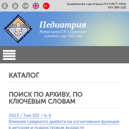
Свидетельство о регистрации ПИ N ФС77-34091
ISSN 1990-2182
Педиатрия
Журнал имени Г.Н. Сперанского
издается с мая 1922 года
КАТАЛОГ
ПОИСК ПО АРХИВУ, ПО
КЛЮЧЕВЫМ СЛОВАМ
2023 / Том 102 / № 6
Влияние сахарного диабета на когнитивные функции
в детском и подростковом возрасте