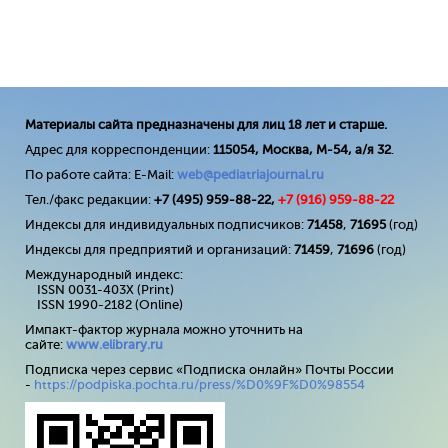
Материалы сайта предназначены для лиц 18 лет и старше.
Адрес для корреспонденции:
115054, Москва, М-54, а/я 32
.
По работе сайта: E-Mail:
web@pediatriajournal.ru
Тел./факс редакции:
+7 (495) 959-88-22,
+7 (
916
) 959-88-22
Индексы для индивидуальных подписчиков:
71458
,
71695
(год)
Индексы для предприятий и организаций:
71459
,
71696
(год)
Международный индекс:
ISSN 0031-403X (Print)
ISSN 1990-2182 (Online)
Импакт-фактор журнала можно уточнить на
сайте:
www
.
elibrary
.
ru
Подписка через сервис «Подписка онлайн» Почты России
-
https://podpiska.pochta.ru/press/%D0%9F%D0%98554