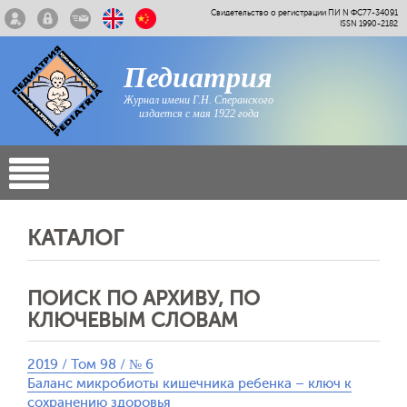
Свидетельство о регистрации ПИ N ФС77-34091
ISSN 1990-2182
Педиатрия
Журнал имени Г.Н. Сперанского
издается с мая 1922 года
КАТАЛОГ
ПОИСК ПО АРХИВУ, ПО
КЛЮЧЕВЫМ СЛОВАМ
2019 / Том 98 / № 6
Баланс микробиоты кишечника ребенка – ключ к
сохранению здоровья