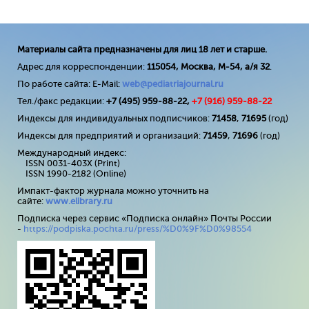
Материалы сайта предназначены для лиц 18 лет и старше.
Адрес для корреспонденции:
115054, Москва, М-54, а/я 32
.
По работе сайта: E-Mail:
web@pediatriajournal.ru
Тел./факс редакции:
+7 (495) 959-88-22,
+7 (
916
) 959-88-22
Индексы для индивидуальных подписчиков:
71458
,
71695
(год)
Индексы для предприятий и организаций:
71459
,
71696
(год)
Международный индекс:
ISSN 0031-403X (Print)
ISSN 1990-2182 (Online)
Импакт-фактор журнала можно уточнить на
сайте:
www
.
elibrary
.
ru
Подписка через сервис «Подписка онлайн» Почты России
-
https://podpiska.pochta.ru/press/%D0%9F%D0%98554