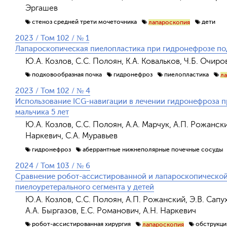
Эргашев
стеноз средней трети мочеточника
дети
лапароскопия
2023 / Том 102 / № 1
Лапароскопическая пиелопластика при гидронефрозе под
Ю.А. Козлов, С.С. Полоян, К.А. Ковальков, Ч.Б. Очиро
подковообразная почка
гидронефроз
пиелопластика
л
2023 / Том 102 / № 4
Использование ICG-навигации в лечении гидронефроза 
мальчика 5 лет
Ю.А. Козлов, С.С. Полоян, А.А. Марчук, А.П. Рожанский
Наркевич, С.А. Муравьев
гидронефроз
аберрантные нижнеполярные почечные сосуды
2024 / Том 103 / № 6
Сравнение робот-ассистированной и лапароскопической
пиелоуретерального сегмента у детей
Ю.А. Козлов, С.С. Полоян, А.П. Рожанский, Э.В. Сапу
А.А. Быргазов, Е.С. Романович, А.Н. Наркевич
робот-ассистированная хирургия
обструкци
лапароскопия