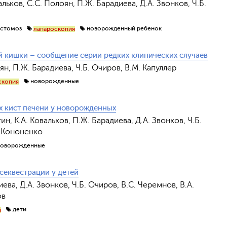
альков, С.С. Полоян, П.Ж. Барадиева, Д.А. Звонков, Ч.Б.
астомоз
новорожденный ребенок
лапароскопия
й кишки – сообщение серии редких клинических случаев
оян, П.Ж. Барадиева, Ч.Б. Очиров, В.М. Капуллер
новорожденные
скопия
 кист печени у новорожденных
н, К.А. Ковальков, П.Ж. Барадиева, Д.А. Звонков, Ч.Б.
. Кононенко
новорожденные
секвестрации у детей
иева, Д.А. Звонков, Ч.Б. Очиров, В.С. Черемнов, В.А.
ов
дети
я