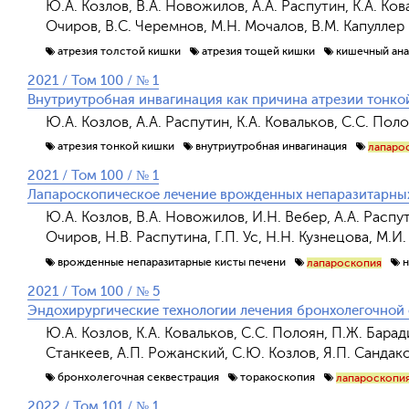
Ю.А. Козлов, В.А. Новожилов, А.А. Распутин, К.А. Ков
Очиров, В.С. Черемнов, М.Н. Мочалов, В.М. Капуллер
атрезия толстой кишки
атрезия тощей кишки
кишечный ан
2021 / Том 100 / № 1
Внутриутробная инвагинация как причина атрезии тонко
Ю.А. Козлов, А.А. Распутин, К.А. Ковальков, С.С. Пол
атрезия тонкой кишки
внутриутробная инвагинация
лапаро
2021 / Том 100 / № 1
Лапароскопическое лечение врожденных непаразитарных
Ю.А. Козлов, В.А. Новожилов, И.Н. Вебер, А.А. Распути
Очиров, Н.В. Распутина, Г.П. Ус, Н.Н. Кузнецова, М.И
врожденные непаразитарные кисты печени
лапароскопия
2021 / Том 100 / № 5
Эндохирургические технологии лечения бронхолегочной 
Ю.А. Козлов, К.А. Ковальков, С.С. Полоян, П.Ж. Барад
Станкеев, А.П. Рожанский, С.Ю. Козлов, Я.П. Сандак
бронхолегочная секвестрация
торакоскопия
лапароскопи
2022 / Том 101 / № 1