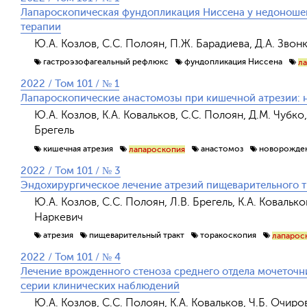
Лапароскопическая фундопликация Ниссена у недоношен
терапии
Ю.А. Козлов, С.С. Полоян, П.Ж. Барадиева, Д.А. Звон
гастроэзофагеальный рефлюкс
фундопликация Ниссена
л
2022 / Том 101 / № 1
Лапароскопические анастомозы при кишечной атрезии: 
Ю.А. Козлов, К.А. Ковальков, С.С. Полоян, Д.М. Чубко,
Брегель
кишечная атрезия
анастомоз
новорожден
лапароскопия
2022 / Том 101 / № 3
Эндохирургическое лечение атрезий пищеварительного тр
Ю.А. Козлов, С.С. Полоян, Л.В. Брегель, К.А. Ковалько
Наркевич
атрезия
пищеварительный тракт
торакоскопия
лапарос
2022 / Том 101 / № 4
Лечение врожденного стеноза среднего отдела мочеточн
серии клинических наблюдений
Ю.А. Козлов, С.С. Полоян, К.А. Ковальков, Ч.Б. Очиро