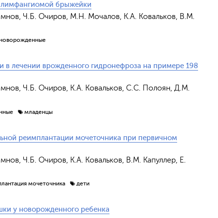
с лимфангиомой брыжейки
емнов, Ч.Б. Очиров, М.Н. Мочалов, К.А. Ковальков, В.М.
новорожденные
и в лечении врожденного гидронефроза на примере 198
мнов, Ч.Б. Очиров, К.А. Ковальков, С.С. Полоян, Д.М.
нные
младенцы
льной реимплантации мочеточника при первичном
мнов, Ч.Б. Очиров, К.А. Ковальков, В.М. Капуллер, Е.
лантация мочеточника
дети
шки у новорожденного ребенка