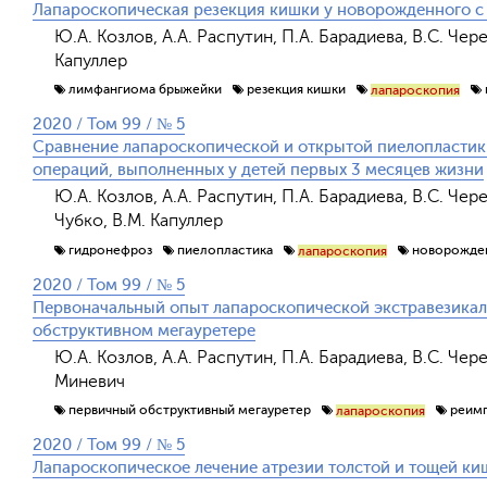
Лапароскопическая резекция кишки у новорожденного 
Ю.А. Козлов, А.А. Распутин, П.А. Барадиева, В.С. Чер
Капуллер
лимфангиома брыжейки
резекция кишки
лапароскопия
2020 / Том 99 / № 5
Сравнение лапароскопической и открытой пиелопластик
операций, выполненных у детей первых 3 месяцев жизни
Ю.А. Козлов, А.А. Распутин, П.А. Барадиева, В.С. Чере
Чубко, В.М. Капуллер
гидронефроз
пиелопластика
новорожде
лапароскопия
2020 / Том 99 / № 5
Первоначальный опыт лапароскопической экстравезика
обструктивном мегауретере
Ю.А. Козлов, А.А. Распутин, П.А. Барадиева, В.С. Чере
Миневич
первичный обструктивный мегауретер
реимп
лапароскопия
2020 / Том 99 / № 5
Лапароскопическое лечение атрезии толстой и тощей ки