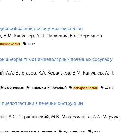
ковообразной почки у мальчика 3 лет
в, В.М. Капуллер, А.Н. Наркевич, В.С. Черемнов
дети
апароскопия
при аберрантных нижнеполярных почечных сосудах у
, А.А. Быргазов, К.А. Ковальков, В.М. Капуллер, А.Н.
Отправить
вазопексия
индоцианин зеленый
дети
лапароскопия
 пиелопластики в лечении обструкции
хин, А.С. Страшинский, М.В. Макарочкина, А.А. Марчук,
я пиелоуретерального сегмента
гидронефроз
дети