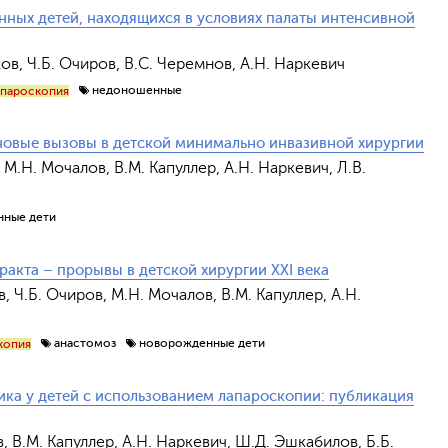
ных детей, находящихся в условиях палаты интенсивной
ков, Ч.Б. Очиров, В.С. Черемнов, А.Н. Наркевич
недоношенные
апароскопия
новые вызовы в детской минимально инвазивной хирургии
 М.Н. Мочалов, В.М. Капуллер, А.Н. Наркевич, Л.В.
ные дети
акта – прорывы в детской хирургии XXI века
Обрат
в, Ч.Б. Очиров, М.Н. Мочалов, В.М. Капуллер, А.Н.
анастомоз
новорожденные дети
копия
ика у детей с использованием лапароскопии: публикация
в, В.М. Капуллер, А.Н. Наркевич, Ш.Д. Эшкабилов, Б.Б.