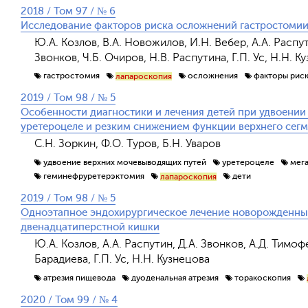
2018 / Том 97 / № 6
Исследование факторов риска осложнений гастростомии
Ю.А. Козлов, В.А. Новожилов, И.Н. Вебер, А.А. Распути
Звонков, Ч.Б. Очиров, Н.В. Распутина, Г.П. Ус, Н.Н. 
гастростомия
осложнения
факторы рис
лапароскопия
2019 / Том 98 / № 5
Особенности диагностики и лечения детей при удвоении
уретероцеле и резким снижением функции верхнего сегм
С.Н. Зоркин, Ф.О. Туров, Б.Н. Уваров
удвоение верхних мочевыводящих путей
уретероцеле
мег
геминефруретерэктомия
дети
лапароскопия
2019 / Том 98 / № 5
Одноэтапное эндохирургическое лечение новорожденных
двенадцатиперстной кишки
Ю.А. Козлов, А.А. Распутин, Д.А. Звонков, А.Д. Тимоф
Барадиева, Г.П. Ус, Н.Н. Кузнецова
атрезия пищевода
дуоденальная атрезия
торакоскопия
2020 / Том 99 / № 4