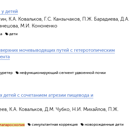
 у детей
н, К.А. Ковальков, Г.С. Канзычаков, П.Ж. Барадиева, Д.А.
Кузнецова, М.И. Кононенко
ка
дети
 верхних мочевыводящих путей с гетеротопическим
ента
ауретер
нефункционирующий сегмент удвоенной почки
 детей с сочетанием атрезии пищевода и
еев, К.А. Ковальков, Д.М. Чубко, Н.И. Михайлов, П.Ж.
симультантная коррекция
новорожденные дети
лапароскопия