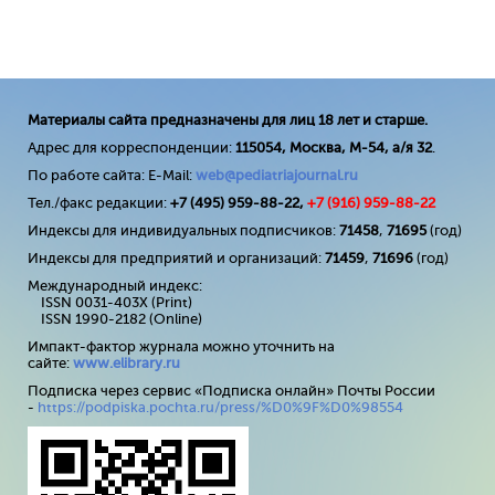
Материалы сайта предназначены для лиц 18 лет и старше.
Адрес для корреспонденции:
115054, Москва, М-54, а/я 32
.
По работе сайта: E-Mail:
web@pediatriajournal.ru
Тел./факс редакции:
+7 (495) 959-88-22,
+7 (
916
) 959-88-22
Индексы для индивидуальных подписчиков:
71458
,
71695
(год)
Индексы для предприятий и организаций:
71459
,
71696
(год)
Международный индекс:
ISSN 0031-403X (Print)
ISSN 1990-2182 (Online)
Импакт-фактор журнала можно уточнить на
сайте:
www
.
elibrary
.
ru
Подписка через сервис «Подписка онлайн» Почты России
-
https://podpiska.pochta.ru/press/%D0%9F%D0%98554