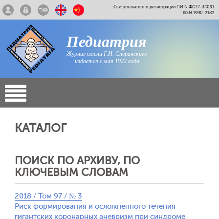
Свидетельство о регистрации ПИ N ФС77-34091
ISSN 1990-2182
Педиатрия
Журнал имени Г.Н. Сперанского
издается с мая 1922 года
КАТАЛОГ
ПОИСК ПО АРХИВУ, ПО
КЛЮЧЕВЫМ СЛОВАМ
2018 / Том 97 / № 3
Риск формирования и осложненного течения
гигантских коронарных аневризм при синдроме