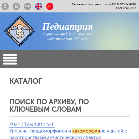
Свидетельство о регистрации ПИ N ФС77-34091
ISSN 1990-2182
Педиатрия
Журнал имени Г.Н. Сперанского
издается с мая 1922 года
КАТАЛОГ
ПОИСК ПО АРХИВУ, ПО
КЛЮЧЕВЫМ СЛОВАМ
2021 / Том 100 / № 6
Уровень глиадоморфинов и
казоморфин
ов у детей с
расстройствами аутистического спектра