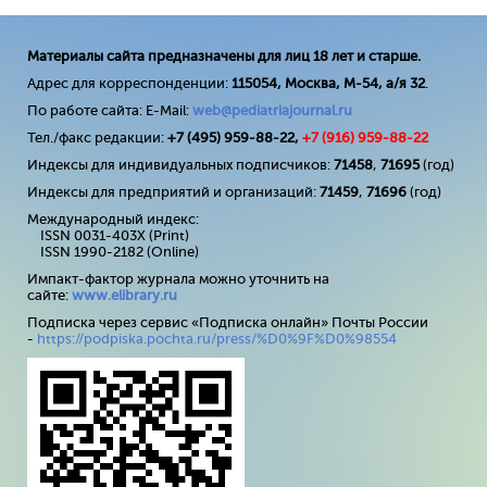
Материалы сайта предназначены для лиц 18 лет и старше.
Адрес для корреспонденции:
115054, Москва, М-54, а/я 32
.
По работе сайта: E-Mail:
web@pediatriajournal.ru
Тел./факс редакции:
+7 (495) 959-88-22,
+7 (
916
) 959-88-22
Индексы для индивидуальных подписчиков:
71458
,
71695
(год)
Индексы для предприятий и организаций:
71459
,
71696
(год)
Международный индекс:
ISSN 0031-403X (Print)
ISSN 1990-2182 (Online)
Импакт-фактор журнала можно уточнить на
сайте:
www
.
elibrary
.
ru
Подписка через сервис «Подписка онлайн» Почты России
-
https://podpiska.pochta.ru/press/%D0%9F%D0%98554