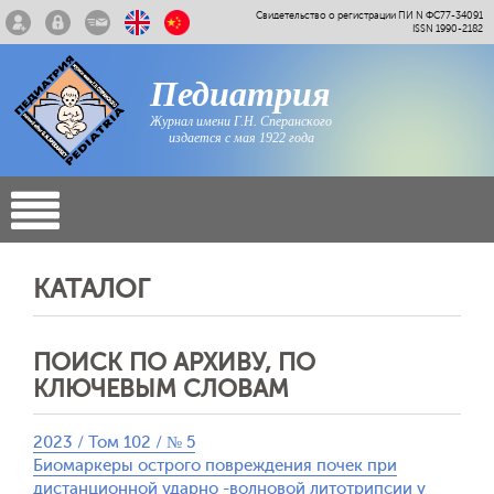
Свидетельство о регистрации ПИ N ФС77-34091
ISSN 1990-2182
Педиатрия
Журнал имени Г.Н. Сперанского
издается с мая 1922 года
КАТАЛОГ
ПОИСК ПО АРХИВУ, ПО
КЛЮЧЕВЫМ СЛОВАМ
2023 / Том 102 / № 5
Биомаркеры острого повреждения почек при
дистанционной ударно -волновой литотрипсии у