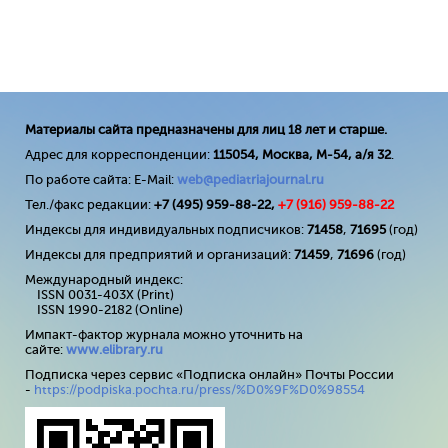
Материалы сайта предназначены для лиц 18 лет и старше.
Адрес для корреспонденции:
115054, Москва, М-54, а/я 32
.
По работе сайта: E-Mail:
web@pediatriajournal.ru
Тел./факс редакции:
+7 (495) 959-88-22,
+7 (
916
) 959-88-22
Индексы для индивидуальных подписчиков:
71458
,
71695
(год)
Индексы для предприятий и организаций:
71459
,
71696
(год)
Международный индекс:
ISSN 0031-403X (Print)
ISSN 1990-2182 (Online)
Импакт-фактор журнала можно уточнить на
сайте:
www
.
elibrary
.
ru
Подписка через сервис «Подписка онлайн» Почты России
-
https://podpiska.pochta.ru/press/%D0%9F%D0%98554