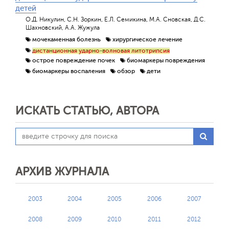
детей
О.Д. Никулин, С.Н. Зоркин, Е.Л. Семикина, М.А. Сновская, Д.С.
Шахновский, А.А. Жужула
мочекаменная болезнь
хирургическое лечение
дистанционная ударно-волновая литотрипсия
острое повреждение почек
биомаркеры повреждения
биомаркеры воспаления
обзор
дети
ИСКАТЬ СТАТЬЮ, АВТОРА
АРХИВ ЖУРНАЛА
2003
2004
2005
2006
2007
2008
2009
2010
2011
2012