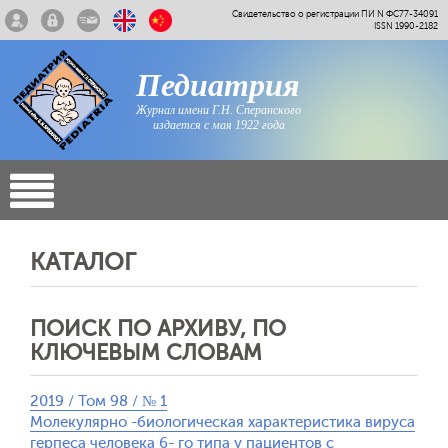
Свидетельство о регистрации ПИ N ФС77-34091
ISSN 1990-2182
Педиатрия
Журнал имени Г.Н. Сперанского
издается с мая 1922 года
КАТАЛОГ
ПОИСК ПО АРХИВУ, ПО
КЛЮЧЕВЫМ СЛОВАМ
2019 / Том 98 / № 1
Молекулярно -биологическая характеристика вируса
герпеса человека 6- го типа у пациентов с