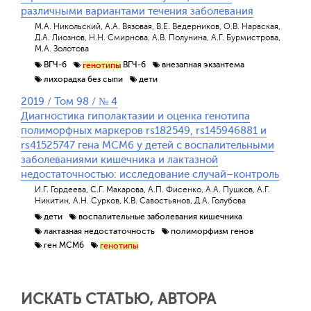
различными вариантами течения заболевания
М.А. Никольский, А.А. Вязовая, В.Е. Ведерников, О.В. Нарвская,
Д.А. Лиознов, Н.Н. Смирнова, А.В. Полунина, А.Г. Бурмистрова,
М.А. Золотова
ВГЧ-6
ВГЧ-6
внезапная экзантема
генотипы
лихорадка без сыпи
дети
2019 / Том 98 / № 4
Диагностика гиполактазии и оценка генотипа
полиморфных маркеров rs182549, rs145946881 и
rs41525747 гена MCM6 у детей с воспалительными
заболеваниями кишечника и лактазной
недостаточностью: исследование случай–контроль
И.Г. Гордеева, С.Г. Макарова, А.П. Фисенко, А.А. Пушков, А.Г.
Никитин, А.Н. Сурков, К.В. Савостьянов, Д.А. Голубова
дети
воспалительные заболевания кишечника
лактазная недостаточность
полиморфизм генов
ген MCM6
генотипы
ИСКАТЬ СТАТЬЮ, АВТОРА