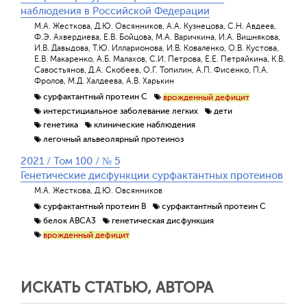
наблюдения в Российской Федерации
М.А. Жесткова, Д.Ю. Овсянников, А.А. Кузнецова, С.Н. Авдеев,
Ф.Э. Ахвердиева, Е.В. Бойцова, М.А. Варичкина, И.А. Вишнякова,
И.В. Давыдова, Т.Ю. Илларионова, И.В. Коваленко, О.В. Кустова,
Е.В. Макаренко, А.Б. Малахов, С.И. Петрова, Е.Е. Петряйкина, К.В.
Савостьянов, Д.А. Скобеев, О.Г. Топилин, А.П. Фисенко, П.А.
Фролов, М.Д. Халдеева, А.В. Харькин
сурфактантный протеин С
врожденный дефицит
интерстициальное заболевание легких
дети
генетика
клинические наблюдения
легочный альвеолярный протеиноз
2021 / Том 100 / № 5
Генетические дисфункции сурфактантных протеинов
М.А. Жесткова, Д.Ю. Овсянников
сурфактантный протеин В
сурфактантный протеин С
белок ABCA3
генетическая дисфункция
врожденный дефицит
ИСКАТЬ СТАТЬЮ, АВТОРА