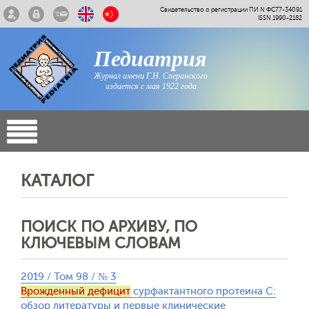
Свидетельство о регистрации ПИ N ФС77-34091
ISSN 1990-2182
Педиатрия
Журнал имени Г.Н. Сперанского
издается с мая 1922 года
КАТАЛОГ
ПОИСК ПО АРХИВУ, ПО
КЛЮЧЕВЫМ СЛОВАМ
2019 / Том 98 / № 3
Врожденный дефицит
сурфактантного протеина С:
обзор литературы и первые клинические