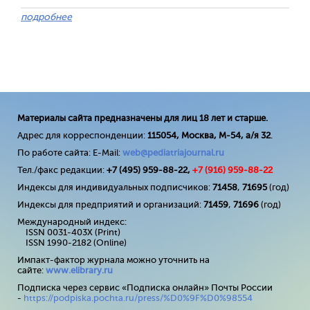
подробнее
Материалы сайта предназначены для лиц 18 лет и старше.
Адрес для корреспонденции:
115054, Москва, М-54, а/я 32
.
По работе сайта: E-Mail:
web@pediatriajournal.ru
Тел./факс редакции:
+7 (495) 959-88-22,
+7 (
916
) 959-88-22
Индексы для индивидуальных подписчиков:
71458
,
71695
(год)
Индексы для предприятий и организаций:
71459
,
71696
(год)
Международный индекс:
ISSN 0031-403X (Print)
ISSN 1990-2182 (Online)
Импакт-фактор журнала можно уточнить на
сайте:
www
.
elibrary
.
ru
Подписка через сервис «Подписка онлайн» Почты России
-
https://podpiska.pochta.ru/press/%D0%9F%D0%98554