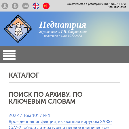
Свидетельство о регистрации ПИ N ФС77-34091
ISSN 1990-2182
Педиатрия
Журнал имени Г.Н. Сперанского
издается с мая 1922 года
КАТАЛОГ
ПОИСК ПО АРХИВУ, ПО
КЛЮЧЕВЫМ СЛОВАМ
2022 / Том 101 / № 1
Врожденная инфекция, вызванная вирусом SARS-
CoV-2: обзор литературы и первое клиническое