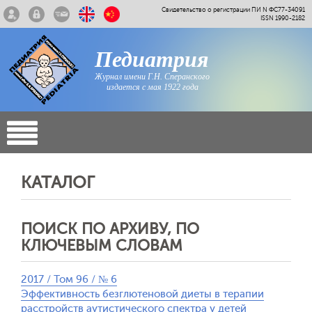
Свидетельство о регистрации ПИ N ФС77-34091
ISSN 1990-2182
Педиатрия
Журнал имени Г.Н. Сперанского
издается с мая 1922 года
КАТАЛОГ
ПОИСК ПО АРХИВУ, ПО
КЛЮЧЕВЫМ СЛОВАМ
2017 / Том 96 / № 6
Эффективность безглютеновой диеты в терапии
расстройств аутистического спектра у детей