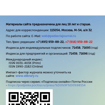
Материалы сайта предназначены для лиц 18 лет и старше.
Адрес для корреспонденции:
115054, Москва, М-54, а/я 32
.
По работе сайта: E-Mail:
web@pediatriajournal.ru
Тел./факс редакции:
+7 (495) 959-88-22,
+7 (
916
) 959-88-22
Индексы для индивидуальных подписчиков:
71458
,
71695
(год)
Индексы для предприятий и организаций:
71459
,
71696
(год)
Международный индекс:
ISSN 0031-403X (Print)
ISSN 1990-2182 (Online)
Импакт-фактор журнала можно уточнить на
сайте:
www
.
elibrary
.
ru
Подписка через сервис «Подписка онлайн» Почты России
-
https://podpiska.pochta.ru/press/%D0%9F%D0%98554