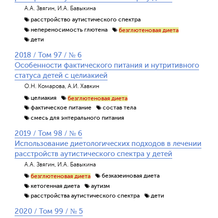
А.А. Звягин, И.А. Бавыкина
расстройство аутистического спектра
непереносимость глютена
безглютеновая диета
дети
2018 / Том 97 / № 6
Особенности фактического питания и нутритивного
статуса детей с целиакией
О.Н. Комарова, А.И. Хавкин
целиакия
безглютеновая диета
фактическое питание
состав тела
смесь для энтерального питания
2019 / Том 98 / № 6
Использование диетологических подходов в лечении
расстройств аутистического спектра у детей
А.А. Звягин, И.А. Бавыкина
безказеиновая диета
безглютеновая диета
кетогенная диета
аутизм
расстройства аутистического спектра
дети
2020 / Том 99 / № 5