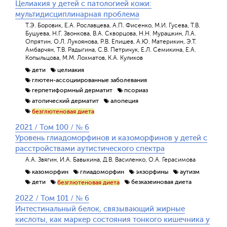
Целиакия у детей с патологией кожи:
мультидисциплинарная проблема
Т.Э. Боровик, Е.А. Рославцева, А.П. Фисенко, М.И. Гусева, Т.В.
Бушуева, Н.Г. Звонкова, В.А. Скворцова, Н.Н. Мурашкин, Л.А.
Опрятин, О.Л. Лукоянова, Р.В. Епишев, А.Ю. Материкин, Э.Т.
Амбарчян, Т.В. Радыгина, С.В. Петричук, Е.Л. Семикина, Е.А.
Копыльцова, М.М. Лохматов, К.А. Куликов
дети
целиакия
глютен-ассоциированные заболевания
герпетиформный дерматит
псориаз
атопический дерматит
алопеция
безглютеновая диета
2021 / Том 100 / № 6
Уровень глиадоморфинов и казоморфинов у детей с
расстройствами аутистического спектра
А.А. Звягин, И.А. Бавыкина, Д.В. Василенко, О.А. Герасимова
казоморфин
глиадоморфин
экзорфины
аутизм
дети
безказеиновая диета
безглютеновая диета
2022 / Том 101 / № 6
Интестинальный белок, связывающий жирные
кислоты, как маркер состояния тонкого кишечника у