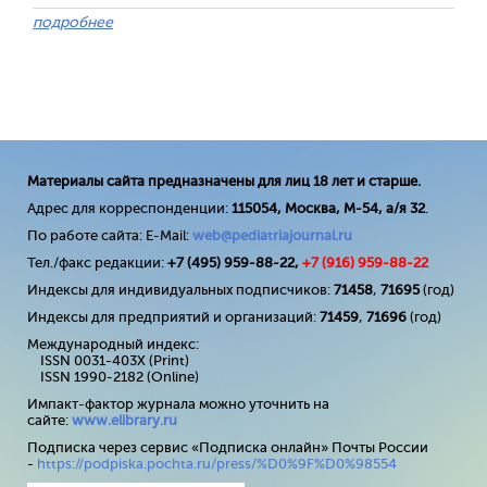
подробнее
Материалы сайта предназначены для лиц 18 лет и старше.
Адрес для корреспонденции:
115054, Москва, М-54, а/я 32
.
По работе сайта: E-Mail:
web@pediatriajournal.ru
Тел./факс редакции:
+7 (495) 959-88-22,
+7 (
916
) 959-88-22
Индексы для индивидуальных подписчиков:
71458
,
71695
(год)
Индексы для предприятий и организаций:
71459
,
71696
(год)
Международный индекс:
ISSN 0031-403X (Print)
ISSN 1990-2182 (Online)
Импакт-фактор журнала можно уточнить на
сайте:
www
.
elibrary
.
ru
Подписка через сервис «Подписка онлайн» Почты России
-
https://podpiska.pochta.ru/press/%D0%9F%D0%98554