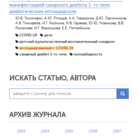
манифестацией сахарного диабета 1- го типа
диабетическим кетоацидозом
Ю.В. Тихонович, А.Ю. Ртищев, А.А. Глазырина, Д.Ю. Овсянников,
А.В. Тимофеев, И.Г. Рыбкина, И.В. Гаряева, Ю.Ю. Новикова, В.В.
Романова, И.Г. Воронцова, Е.Е. Петряйкина
COVID-19
дети
детский мультисистемный воспалительный синдром
ассоциированный с COVID-19
сахарный диабет 1-го типа
коморбидность
ИСКАТЬ СТАТЬЮ, АВТОРА
АРХИВ ЖУРНАЛА
2003
2004
2005
2006
2007