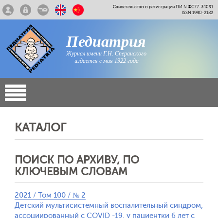
Свидетельство о регистрации ПИ N ФС77-34091
ISSN 1990-2182
Педиатрия
Журнал имени Г.Н. Сперанского
издается с мая 1922 года
КАТАЛОГ
ПОИСК ПО АРХИВУ, ПО
КЛЮЧЕВЫМ СЛОВАМ
2021 / Том 100 / № 2
Детский мультисистемный воспалительный синдром,
ассоциированный с COVID -19, у пациентки 6 лет с