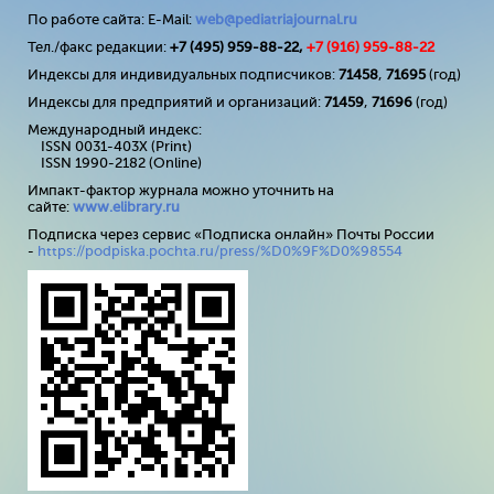
По работе сайта: E-Mail:
web@pediatriajournal.ru
Тел./факс редакции:
+7 (495) 959-88-22,
+7 (
916
) 959-88-22
Индексы для индивидуальных подписчиков:
71458
,
71695
(год)
Индексы для предприятий и организаций:
71459
,
71696
(год)
Международный индекс:
ISSN 0031-403X (Print)
ISSN 1990-2182 (Online)
Импакт-фактор журнала можно уточнить на
сайте:
www
.
elibrary
.
ru
Подписка через сервис «Подписка онлайн» Почты России
-
https://podpiska.pochta.ru/press/%D0%9F%D0%98554