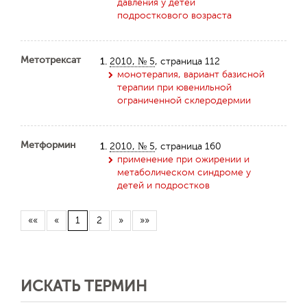
давления у детей
подросткового возраста
Метотрексат
1.
2010, № 5
, страница 112
монотерапия, вариант базисной
терапии при ювенильной
ограниченной склеродермии
Метформин
1.
2010, № 5
, страница 160
применение при ожирении и
метаболическом синдроме у
детей и подростков
««
«
1
2
»
»»
ИСКАТЬ ТЕРМИН
Обратная с