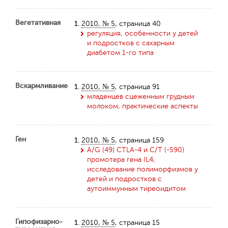
Вегетативная
1.
2010, № 5
, страница 40
регуляция, особенности у детей
и подростков с сахарным
диабетом 1-го типа
Вскармливание
1.
2010, № 5
, страница 91
младенцев сцеженным грудным
молоком, практические аспекты
Ген
1.
2010, № 5
, страница 159
A/G (49) CTLA-4 и C/T (-590)
промотера гена IL4,
исследование полиморфизмов у
детей и подростков с
аутоиммунным тиреоидитом
Гипофизарно-
1.
2010, № 5
, страница 15