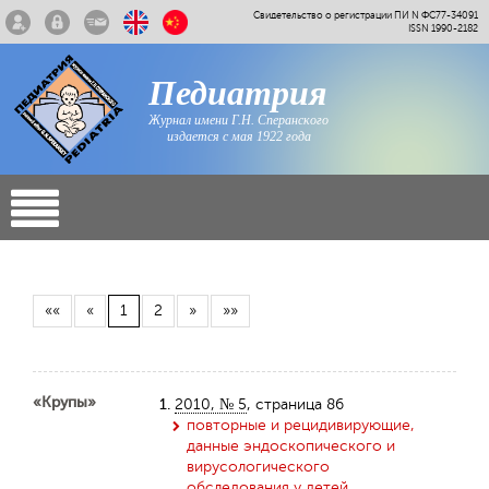
Свидетельство о регистрации ПИ N ФС77-34091
ISSN 1990-2182
Педиатрия
Журнал имени Г.Н. Сперанского
издается с мая 1922 года
««
«
1
2
»
»»
«Крупы»
1.
2010, № 5
, страница 86
повторные и рецидивирующие,
данные эндоскопического и
вирусологического
обследования у детей