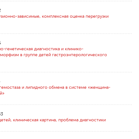
2
зионно-зависимые, комплексная оценка перегрузки
5
о-генетическая диагностика и клинико-
морфизм в группе детей гастроэнтерологического
4
гемостаза и липидного обмена в системе «женщина-
й»
43
етей, клиническая картина, проблема диагностики