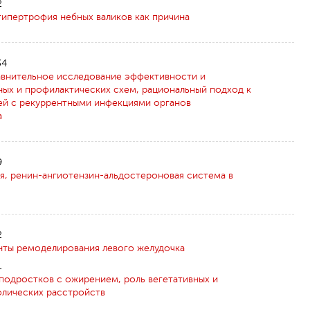
2
гипертрофия небных валиков как причина
34
равнительное исследование эффективности и
ных и профилактических схем, рациональный подход к
ей с рекуррентными инфекциями органов
а
9
я, ренин-ангиотензин-альдостероновая система в
Обрат
2
анты ремоделирования левого желудочка
1
 подростков с ожирением, роль вегетативных и
лических расстройств