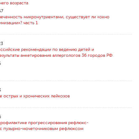
него возраста
57
печенность микронутриентами, существует ли «окно
низации»? часть 1
23
ссийские рекомендации по ведению детей и
результаты анкетирования аллергологов 36 городов РФ
5
3
е острых и хронических лейкозов
6
 профилактике прогрессирования рефлюкс-
 с пузырно-мочеточниковым рефлюксом