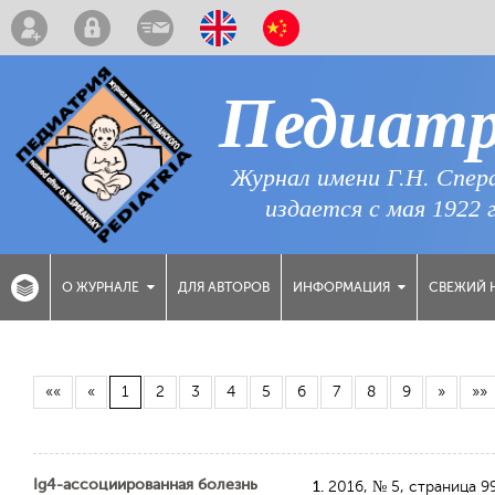
Педиат
Журнал имени Г.Н. Спер
издается с мая 1922 
ДЛЯ АВТОРОВ
СВЕЖИЙ 
О ЖУРНАЛЕ
ИНФОРМАЦИЯ
««
«
1
2
3
4
5
6
7
8
9
»
»»
Ig4-ассоциированная болезнь
1.
2016, № 5
, страница 9