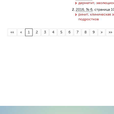
дерматит, эволюцио
2.
2016, № 6
, страница 1
ринит, клиническая 
подростков
««
«
1
2
3
4
5
6
7
8
9
»
»»