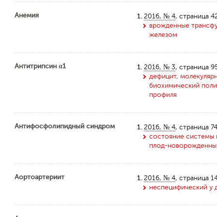
Анемия
1.
2016, № 4
, страница 4
врожденные трансфу
железом
Антитрипсин α1
1.
2016, № 3
, страница 9
дефицит, молекулярн
биохимический поли
профиля
Антифосфолипидный синдром
1.
2016, № 4
, страница 7
состояние системы 
плод-новорожденны
Аортоартериит
1.
2016, № 4
, страница 1
неспецифический у д