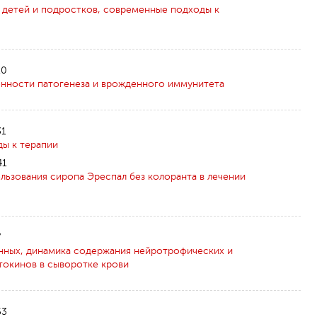
 детей и подростков, современные подходы к
10
енности патогенеза и врожденного иммунитета
31
ы к терапии
41
ьзования сиропа Эреспал без колоранта в лечении
7
нных, динамика содержания нейротрофических и
токинов в сыворотке крови
53