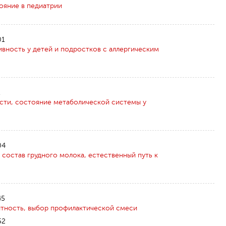
ояние в педиатрии
01
вность у детей и подростков с аллергическим
1
сти, состояние метаболической системы у
04
состав грудного молока, естественный путь к
45
нтность, выбор профилактической смеси
52