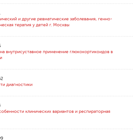
1
ческий и другие ревматические заболевания, генно-
еская терапия у детей г. Москвы
5
 на внутрисуставное применение глюкокортикоидов в
и
62
ти диагностики
Отправить
4
собенности клинических вариантов и респираторная
99