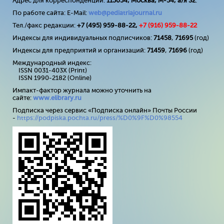
Адрес для корреспонденции:
115054, Москва, М-54, а/я 32
.
По работе сайта: E-Mail:
web@pediatriajournal.ru
Тел./факс редакции:
+7 (495) 959-88-22,
+7 (
916
) 959-88-22
Индексы для индивидуальных подписчиков:
71458
,
71695
(год)
Индексы для предприятий и организаций:
71459
,
71696
(год)
Международный индекс:
ISSN 0031-403X (Print)
ISSN 1990-2182 (Online)
Импакт-фактор журнала можно уточнить на
сайте:
www
.
elibrary
.
ru
Подписка через сервис «Подписка онлайн» Почты России
-
https://podpiska.pochta.ru/press/%D0%9F%D0%98554