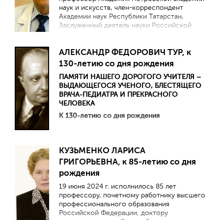
наук и искусств, член-корреспондент
Академии наук Республики Татарстан,
Заслуженный деятель науки Российской
Федерации и Республики Татарстан,
профессор кафедры педиатрии имени акад.
АЛЕКСАНДР ФЕДОРОВИЧ ТУР, к
Г.Н. Сперанского Российской медицинской
академии непрерывного
130-летию со дня рождения
профессионального образования (Москва).
ПАМЯТИ НАШЕГО ДОРОГОГО УЧИТЕЛЯ –
ВЫДАЮЩЕГОСЯ УЧЕНОГО, БЛЕСТЯЩЕГО
ВРАЧА-ПЕДИАТРА И ПРЕКРАСНОГО
ЧЕЛОВЕКА
К 130-летию со дня рождения
КУЗЬМЕНКО ЛАРИСА
ГРИГОРЬЕВНА, к 85-летию со дня
рождения
19 июня 2024 г. исполнилось 85 лет
профессору, почетному работнику высшего
профессионального образования
Российской Федерации, доктору