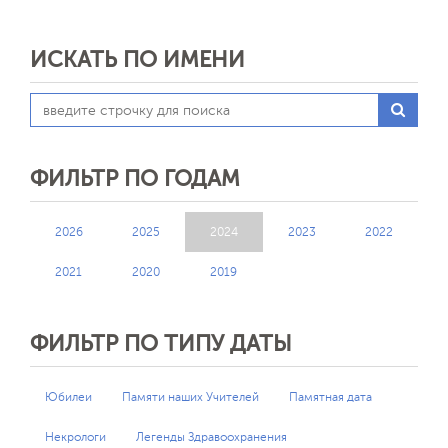
Союзе и Российской Федерации трудно
переоценить. Сегодня его ученики
занимают руководящие посты в
ИСКАТЬ ПО ИМЕНИ
учреждениях Минздрава России, руководят
кафедрами медицинских вузов, ведущими
клиниками и лабораториями научно-
исследовательских институтов, являются
признанными авторитетами в области
педиатрии
ФИЛЬТР ПО ГОДАМ
2026
2025
2024
2023
2022
2021
2020
2019
ФИЛЬТР ПО ТИПУ ДАТЫ
Юбилеи
Памяти наших Учителей
Памятная дата
Некрологи
Легенды Здравоохранения