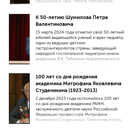
медицинских наук Ларисе Григорьевне
Кузьменко.
К 50-летию Шумилова Петра
Валентиновича
15 марта 2024 года отметил свой 50-летний
юбилей выдающийся ученый и врач-педиатр,
один из ведущих детских
гастроэнтерологов страны, заведующий
кафедрой госпитальной педиатрии имени
академика В.А. Таболина педиатрического
факультета ФГАОУ ВО «Российский
национальный исследовательский
медицинский университет имени Н.И.
100 лет со дня рождения
Пирогова» Минздрава России, доктор
академика Митрофана Яковлевича
медицинских наук, профессор Шумилов
Студеникина (1923-2013)
Петр Валентинович.
2 декабря 2023 года исполнилось 100 лет
со дня рождения академика РАМН,
заслуженного деятеля науки Российской
Федерации профессора Митрофана
Яковлевича Студеникина. Талантливый врач,
ученый, организатор – его вклад в развитие
детского здравоохранения в Советском