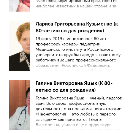
высококвалифицированный врач, один из
наиболее известных в нашей стране и за
рубежом специалистов в области детской
гастроэнтерологии, блестящий педагог и
лектор, посвятивший более 50 лет
Лариса Григорьевна Кузьменко (к
развитию и осуществлению практической,
80-летию со для рождения)
образовательной и научно-
исследовательской деятельности в области
19 июня 2019 г. исполнилось 80 лет
здравоохранения.
профессору кафедры педиатрии
Медицинского института Российского
университета дружбы народов, почетному
работнику высшего профессионального
образования Российской Федерации,
доктору медицинских наук Ларисе
Григорьевне Кузьменко.
Галина Викторовна Яцык (К 80-
летию со для рождения)
Галина Викторовна Яцык — ученый, педагог,
врач. Всю свою профессиональную
деятельность она посвятила неонатологии.
«Неонатология — это любовь с первого
взгляда» — как признается Галина
Викторовна, увидев еще в ординатуре
новорожденных малышей, она поняла, что