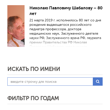
это именно та область педиатрии, которой
она хочет посвятить жизнь.
Николаю Павловичу Шабалову – 80
лет
21 марта 2019 г. исполнилось 80 лет со дня
рождения выдающегося российского
педиатра профессора, доктора
медицинских наук, Заслуженного деятеля
науки РФ, Заслуженного врача РФ, лауреата
премии Правительства РФ Николая
Павловича Шабалова, заведующего
кафедрой детских болезней
Военномедицинской академии им. С.М.
Кирова, президента Санкт-Петербургского
отделения Союза педиатров России, члена
ИСКАТЬ ПО ИМЕНИ
редакционного совета нашего журнала.
ФИЛЬТР ПО ГОДАМ