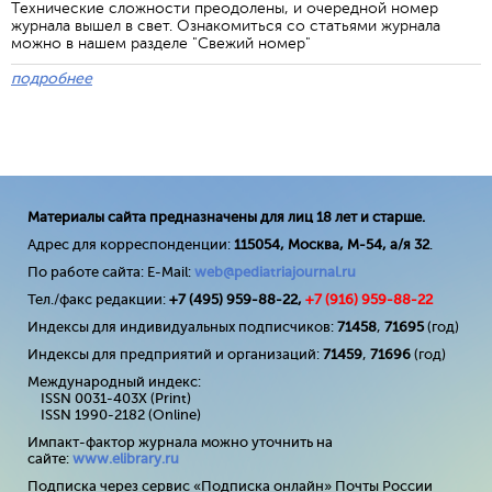
Технические сложности преодолены, и очередной номер
журнала вышел в свет. Ознакомиться со статьями журнала
можно в нашем разделе "Свежий номер"
подробнее
Материалы сайта предназначены для лиц 18 лет и старше.
Адрес для корреспонденции:
115054, Москва, М-54, а/я 32
.
По работе сайта: E-Mail:
web@pediatriajournal.ru
Тел./факс редакции:
+7 (495) 959-88-22,
+7 (
916
) 959-88-22
Индексы для индивидуальных подписчиков:
71458
,
71695
(год)
Индексы для предприятий и организаций:
71459
,
71696
(год)
Международный индекс:
ISSN 0031-403X (Print)
ISSN 1990-2182 (Online)
Импакт-фактор журнала можно уточнить на
сайте:
www
.
elibrary
.
ru
Подписка через сервис «Подписка онлайн» Почты России