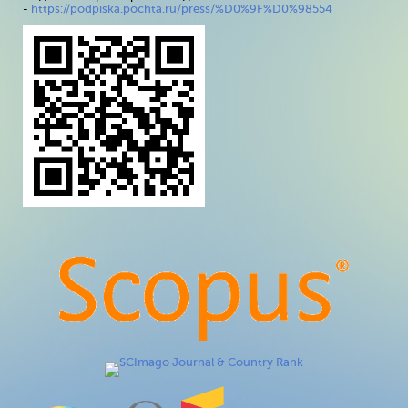
-
https://podpiska.pochta.ru/press/%D0%9F%D0%98554