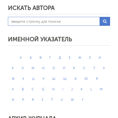
ИСКАТЬ АВТОРА
ИМЕННОЙ УКАЗАТЕЛЬ
А
Б
В
Г
Д
Е
Ж
З
И
К
Л
М
Н
О
П
Р
С
Т
У
Ф
Х
Ц
Ч
Ш
Щ
Э
Ю
Я
A
B
C
G
H
I
J
K
L
M
N
P
R
S
T
V
W
Y