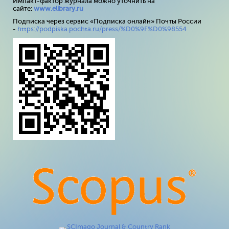
Импакт-фактор журнала можно уточнить на
сайте:
www
.
elibrary
.
ru
Подписка через сервис «Подписка онлайн» Почты России
-
https://podpiska.pochta.ru/press/%D0%9F%D0%98554