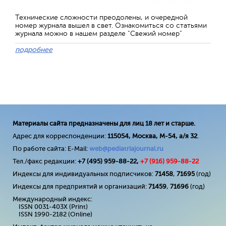
Технические сложности преодолены, и очередной
номер журнала вышел в свет. Ознакомиться со статьями
журнала можно в нашем разделе "Свежий номер"
подробнее
Материалы сайта предназначены для лиц 18 лет и старше.
Адрес для корреспонденции:
115054, Москва, М-54, а/я 32
.
По работе сайта: E-Mail:
web@pediatriajournal.ru
Тел./факс редакции:
+7 (495) 959-88-22,
+7 (
916
) 959-88-22
Индексы для индивидуальных подписчиков:
71458
,
71695
(год)
Индексы для предприятий и организаций:
71459
,
71696
(год)
Международный индекс:
ISSN 0031-403X (Print)
ISSN 1990-2182 (Online)