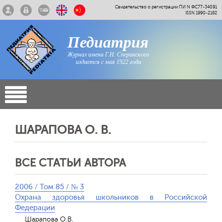
Свидетельство о регистрации ПИ N ФС77-34091
ISSN 1990-2182
Педиатрия
Журнал имени Г.Н. Сперанского
издается с мая 1922 года
ШАРАПОВА О. В.
ВСЕ СТАТЬИ АВТОРА
2006 / Том 85 / № 3
Охрана здоровья школьников в Российской
Федерации
Шарапова О.В.