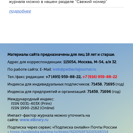
журнала можно в нашем разделе "Свежий номер"
подробнее
Материалы сайта предназначены для лиц 18 лет и старше.
Адрес для корреспонденции:
115054, Москва, М-54, а/я 32
.
По работе сайта: E-Mail:
web@pediatriajournal.ru
Тел./факс редакции:
+7 (495) 959-88-22,
+7 (
916
) 959-88-22
Индексы для индивидуальных подписчиков:
71458
,
71695
(год)
Индексы для предприятий и организаций:
71459
,
71696
(год)
Международный индекс:
ISSN 0031-403X (Print)
ISSN 1990-2182 (Online)
Импакт-фактор журнала можно уточнить на
сайте:
www
.
elibrary
.
ru
Подписка через сервис «Подписка онлайн» Почты России
-
https://podpiska.pochta.ru/press/%D0%9F%D0%98554