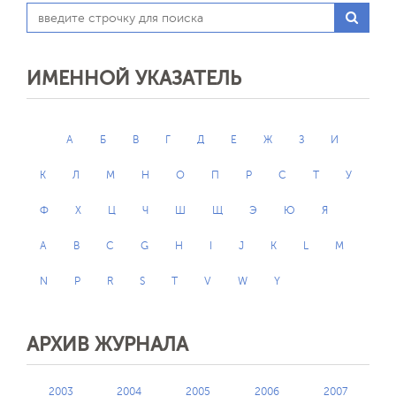
ИМЕННОЙ УКАЗАТЕЛЬ
А
Б
В
Г
Д
Е
Ж
З
И
К
Л
М
Н
О
П
Р
С
Т
У
Ф
Х
Ц
Ч
Ш
Щ
Э
Ю
Я
A
B
C
G
H
I
J
K
L
M
N
P
R
S
T
V
W
Y
АРХИВ ЖУРНАЛА
2003
2004
2005
2006
2007