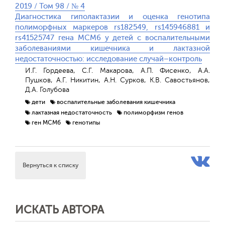
2019 / Том 98 / № 4
Диагностика гиполактазии и оценка генотипа
полиморфных маркеров rs182549, rs145946881 и
rs41525747 гена MCM6 у детей с воспалительными
заболеваниями кишечника и лактазной
недостаточностью: исследование случай–контроль
И.Г. Гордеева, С.Г. Макарова, А.П. Фисенко, А.А.
Пушков, А.Г. Никитин, А.Н. Сурков, К.В. Савостьянов,
Д.А. Голубова
дети
воспалительные заболевания кишечника
лактазная недостаточность
полиморфизм генов
ген MCM6
генотипы
Вернуться к списку
ИСКАТЬ АВТОРА