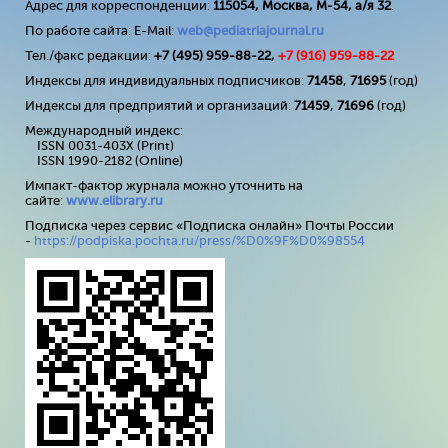
Адрес для корреспонденции:
115054, Москва, М-54, а/я 32
.
По работе сайта: E-Mail:
web@pediatriajournal.ru
Тел./факс редакции:
+7 (495) 959-88-22,
+7 (
916
) 959-88-22
Индексы для индивидуальных подписчиков:
71458
,
71695
(год)
Индексы для предприятий и организаций:
71459
,
71696
(год)
Международный индекс:
ISSN 0031-403X (Print)
ISSN 1990-2182 (Online)
Импакт-фактор журнала можно уточнить на
сайте:
www
.
elibrary
.
ru
Подписка через сервис «Подписка онлайн» Почты России
-
https://podpiska.pochta.ru/press/%D0%9F%D0%98554