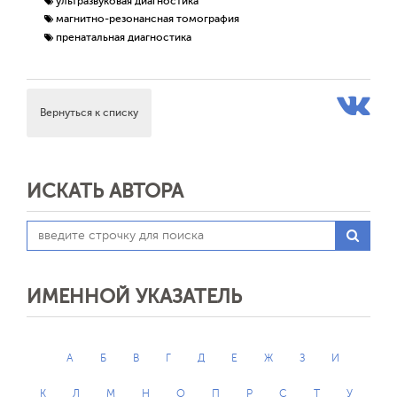
ультразвуковая диагностика
магнитно-резонансная томография
пренатальная диагностика
Вернуться к списку
ИСКАТЬ АВТОРА
ИМЕННОЙ УКАЗАТЕЛЬ
А
Б
В
Г
Д
Е
Ж
З
И
К
Л
М
Н
О
П
Р
С
Т
У