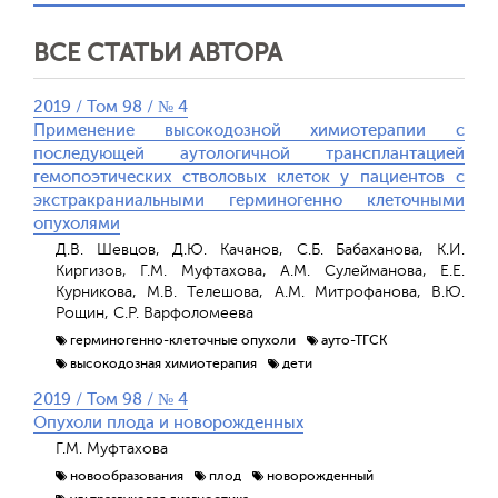
ВСЕ СТАТЬИ АВТОРА
2019 / Том 98 / № 4
Применение высокодозной химиотерапии с
последующей аутологичной трансплантацией
гемопоэтических стволовых клеток у пациентов с
экстракраниальными герминогенно клеточными
опухолями
Д.В. Шевцов, Д.Ю. Качанов, С.Б. Бабаханова, К.И.
Киргизов, Г.М. Муфтахова, А.М. Сулейманова, Е.Е.
Курникова, М.В. Телешова, А.М. Митрофанова, В.Ю.
Рощин, С.Р. Варфоломеева
герминогенно-клеточные опухоли
ауто-ТГСК
высокодозная химиотерапия
дети
2019 / Том 98 / № 4
Опухоли плода и новорожденных
Г.М. Муфтахова
новообразования
плод
новорожденный