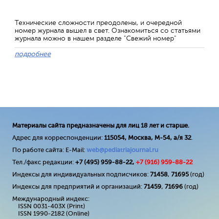
Технические сложности преодолены, и очередной
номер журнала вышел в свет. Ознакомиться со статьями
журнала можно в нашем разделе "Свежий номер"
подробнее
Материалы сайта предназначены для лиц 18 лет и старше.
Адрес для корреспонденции:
115054, Москва, М-54, а/я 32
.
По работе сайта: E-Mail:
web@pediatriajournal.ru
Тел./факс редакции:
+7 (495) 959-88-22,
+7 (
916
) 959-88-22
Индексы для индивидуальных подписчиков:
71458
,
71695
(год)
Индексы для предприятий и организаций:
71459
,
71696
(год)
Международный индекс:
ISSN 0031-403X (Print)
ISSN 1990-2182 (Online)