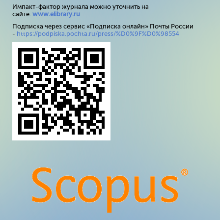
Импакт-фактор журнала можно уточнить на
сайте:
www
.
elibrary
.
ru
Подписка через сервис «Подписка онлайн» Почты России
-
https://podpiska.pochta.ru/press/%D0%9F%D0%98554