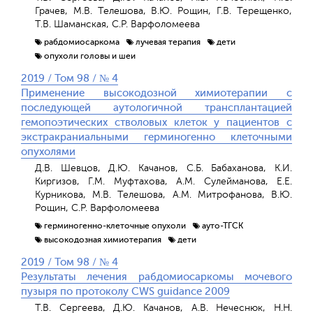
Грачев, М.В. Телешова, В.Ю. Рощин, Г.В. Терещенко,
Т.В. Шаманская, С.Р. Варфоломеева
рабдомиосаркома
лучевая терапия
дети
опухоли головы и шеи
2019 / Том 98 / № 4
Применение высокодозной химиотерапии с
последующей аутологичной трансплантацией
гемопоэтических стволовых клеток у пациентов с
экстракраниальными герминогенно клеточными
опухолями
Д.В. Шевцов, Д.Ю. Качанов, С.Б. Бабаханова, К.И.
Киргизов, Г.М. Муфтахова, А.М. Сулейманова, Е.Е.
Курникова, М.В. Телешова, А.М. Митрофанова, В.Ю.
Рощин, С.Р. Варфоломеева
герминогенно-клеточные опухоли
ауто-ТГСК
высокодозная химиотерапия
дети
2019 / Том 98 / № 4
Результаты лечения рабдомиосаркомы мочевого
пузыря по протоколу CWS guidance 2009
Т.В. Сергеева, Д.Ю. Качанов, А.В. Нечеснюк, Н.Н.