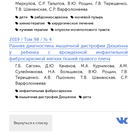
Меркулов, С.Р. Талыпов, В.Ю. Рощин, Г.В. Терещенко,
Т.В. Шаманская, С.Р. Варфоломеева
дети
рабдомиосаркома
мочевой пузырь
химиотерапия
хирургическое лечение
лучевая терапия
опухоли мочеполового тракта
2019 / Том 98 / № 4
Ранняя диагностика мышечной дистрофии Дюшенна
у ребенка с врожденной инфантильной
фибросаркомой мягких тканей правого плеча
Г.Б. Сагоян, Д.Ю. Качанов, М.А. Курникова, А.М.
Сулейманова, Н.А. Большаков, В.Ю. Рощин, Г.В.
Терещенко, А.В. Пшонкин, Т.В. Шаманская, С.Р.
Варфоломеева
инфантильная фибросаркома
мышечная дистрофия Дюшенна
дети
Вернуться к списку