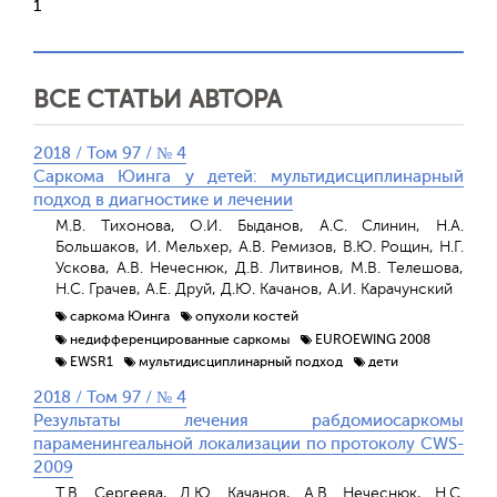
1
ВСЕ СТАТЬИ АВТОРА
2018 / Том 97 / № 4
Саркома Юинга у детей: мультидисциплинарный
подход в диагностике и лечении
М.В. Тихонова, О.И. Быданов, А.С. Слинин, Н.А.
Большаков, И. Мельхер, А.В. Ремизов, В.Ю. Рощин, Н.Г.
Ускова, А.В. Нечеснюк, Д.В. Литвинов, М.В. Телешова,
Н.С. Грачев, А.Е. Друй, Д.Ю. Качанов, А.И. Карачунский
саркома Юинга
опухоли костей
недифференцированные саркомы
EUROEWING 2008
EWSR1
мультидисциплинарный подход
дети
2018 / Том 97 / № 4
Результаты лечения рабдомиосаркомы
параменингеальной локализации по протоколу CWS-
2009
Т.В. Cергеева, Д.Ю. Качанов, А.В. Нечеснюк, Н.С.