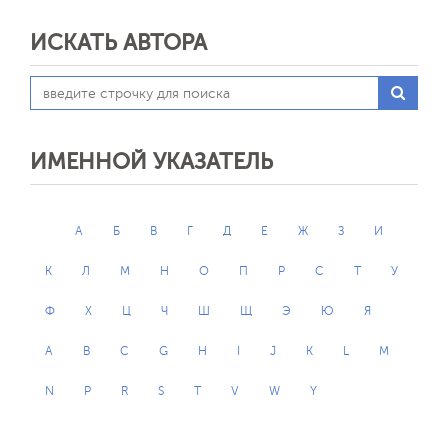
ИСКАТЬ АВТОРА
ИМЕННОЙ УКАЗАТЕЛЬ
А
Б
В
Г
Д
Е
Ж
З
И
К
Л
М
Н
О
П
Р
С
Т
У
Ф
Х
Ц
Ч
Ш
Щ
Э
Ю
Я
A
B
C
G
H
I
J
K
L
M
N
P
R
S
T
V
W
Y