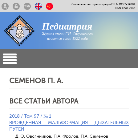
Свидетельство о регистрации ПИ N ФС77-34091
ISSN 1990-2182
Педиатрия
Журнал имени Г.Н. Сперанского
издается с мая 1922 года
СЕМЕНОВ П. А.
ВСЕ СТАТЬИ АВТОРА
2018 / Том 97 / № 1
ВРОЖДЕННАЯ МАЛЬФОРМАЦИЯ ДЫХАТЕЛЬНЫХ
ПУТЕЙ
Д.Ю. Овсянников, П.А. Фролов, П.А. Семенов