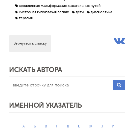
врожденная мальформация дыхательных путей
кистозная гипоплазия легких
дети
диагностика
терапия
Вернуться к списку
ИСКАТЬ АВТОРА
ИМЕННОЙ УКАЗАТЕЛЬ
А
Б
В
Г
Д
Е
Ж
З
И