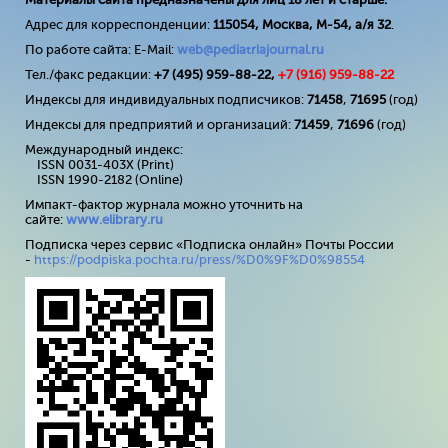
Адрес для корреспонденции:
115054, Москва, М-54, а/я 32
.
По работе сайта: E-Mail:
web@pediatriajournal.ru
Тел./факс редакции:
+7 (495) 959-88-22,
+7 (
916
) 959-88-22
Индексы для индивидуальных подписчиков:
71458
,
71695
(год)
Индексы для предприятий и организаций:
71459
,
71696
(год)
Международный индекс:
ISSN 0031-403X (Print)
ISSN 1990-2182 (Online)
Импакт-фактор журнала можно уточнить на
сайте:
www
.
elibrary
.
ru
Подписка через сервис «Подписка онлайн» Почты России
-
https://podpiska.pochta.ru/press/%D0%9F%D0%98554