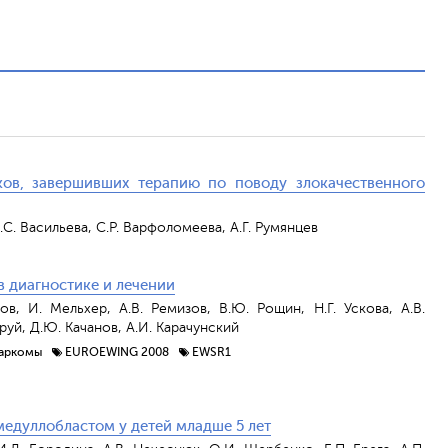
ов, завершивших терапию по поводу злокачественного
Е.С. Васильева, С.Р. Варфоломеева, А.Г. Румянцев
 диагностике и лечении
ов, И. Мельхер, А.В. Ремизов, В.Ю. Рощин, Н.Г. Ускова, А.В.
Друй, Д.Ю. Качанов, А.И. Карачунский
аркомы
EUROEWING 2008
EWSR1
медуллобластом у детей младше 5 лет