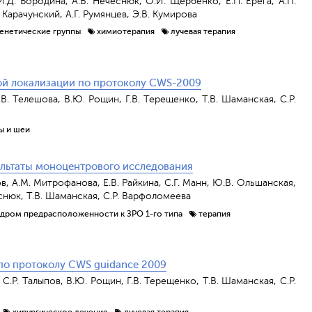
И.Д. Бородина, А.В. Нечеснюк, О.И. Щербенко, Е.П. Ерега, А.П.
 Карачунский, А.Г. Румянцев, Э.В. Кумирова
енетические группы
химиотерапия
лучевая терапия
ой локализации по протоколу CWS-2009
.В. Телешова, В.Ю. Рощин, Г.В. Терещенко, Т.В. Шаманская, С.Р.
ы и шеи
зультаты моноцентрового исследования
в, А.М. Митрофанова, Е.В. Райкина, С.Г. Манн, Ю.В. Ольшанская,
чеснюк, Т.В. Шаманская, С.Р. Варфоломеева
дром предрасположенности к ЗРО 1-го типа
терапия
по протоколу CWS guidance 2009
 С.Р. Талыпов, В.Ю. Рощин, Г.В. Терещенко, Т.В. Шаманская, С.Р.
хирургическое лечение
лучевая терапия