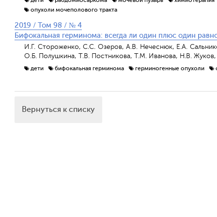
опухоли мочеполового тракта
2019 / Том 98 / № 4
Бифокальная герминома: всегда ли один плюс один равно
И.Г. Стороженко, С.С. Озеров, А.В. Нечеснюк, Е.А. Сальник
О.Б. Полушкина, Т.В. Постникова, Т.М. Иванова, Н.В. Жуков,
дети
бифокальная герминома
герминогенные опухоли
Вернуться к списку