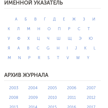
ИМЕННОЙ УКАЗАТЕЛЬ
А
Б
В
Г
Д
Е
Ж
З
И
К
Л
М
Н
О
П
Р
С
Т
У
Ф
Х
Ц
Ч
Ш
Щ
Э
Ю
Я
A
B
C
G
H
I
J
K
L
M
N
P
R
S
T
V
W
Y
АРХИВ ЖУРНАЛА
2003
2004
2005
2006
2007
2008
2009
2010
2011
2012
2013
2014
2015
2016
2017