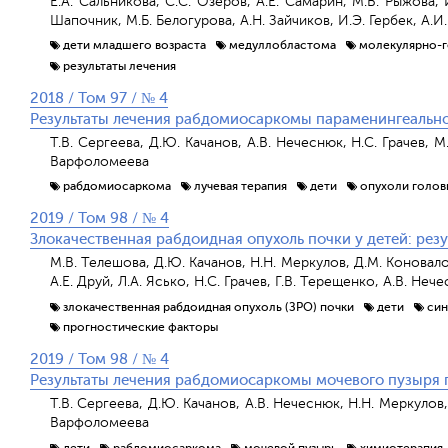
Е.А. Сальникова, С.С. Озеров, А.Е. Самарин, М.В. Рыжова, 
Шапочник, М.Б. Белогурова, А.Н. Зайчиков, И.Э. Гербек, А.И.
дети младшего возраста
медуллобластома
молекулярно-г
результаты лечения
2018 / Том 97 / № 4
Результаты лечения рабдомиосаркомы параменингеальн
Т.В. Cергеева, Д.Ю. Качанов, А.В. Нечеснюк, Н.С. Грачев, М
Варфоломеева
рабдомиосаркома
лучевая терапия
дети
опухоли голов
2019 / Том 98 / № 4
Злокачественная рабдоидная опухоль почки у детей: ре
М.В. Телешова, Д.Ю. Качанов, Н.Н. Меркулов, Д.М. Коновало
А.Е. Друй, Л.А. Ясько, Н.С. Грачев, Г.В. Терещенко, А.В. Не
злокачественная рабдоидная опухоль (ЗРО) почки
дети
син
прогностические факторы
2019 / Том 98 / № 4
Результаты лечения рабдомиосаркомы мочевого пузыря 
Т.В. Сергеева, Д.Ю. Качанов, А.В. Нечеснюк, Н.Н. Меркулов,
Варфоломеева
дети
рабдомиосаркома
мочевой пузырь
химиотерапия