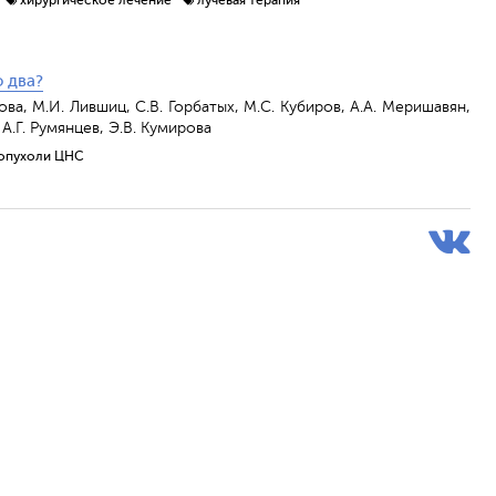
 два?
ова, М.И. Лившиц, С.В. Горбатых, М.С. Кубиров, А.А. Меришавян,
 А.Г. Румянцев, Э.В. Кумирова
опухоли ЦНС