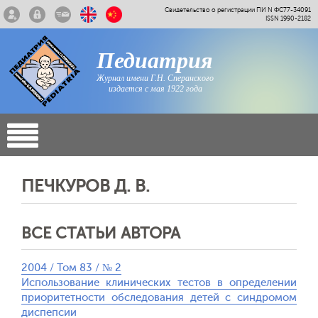
Свидетельство о регистрации ПИ N ФС77-34091
ISSN 1990-2182
Педиатрия
Журнал имени Г.Н. Сперанского
издается с мая 1922 года
ПЕЧКУРОВ Д. В.
ВСЕ СТАТЬИ АВТОРА
2004 / Том 83 / № 2
Использование клинических тестов в определении
приоритетности обследования детей с синдромом
диспепсии