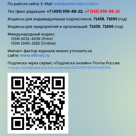
По работе сайта: E-Mail:
web@pediatriajournal.ru
Тел./факс редакции:
+7 (495) 959-88-22,
+7 (
916
) 959-88-22
Индексы для индивидуальных подписчиков:
71458
,
71695
(год)
Индексы для предприятий и организаций:
71459
,
71696
(год)
Международный индекс:
ISSN 0031-403X (Print)
ISSN 1990-2182 (Online)
Импакт-фактор журнала можно уточнить на
сайте:
www
.
elibrary
.
ru
Подписка через сервис «Подписка онлайн» Почты России
-
https://podpiska.pochta.ru/press/%D0%9F%D0%98554