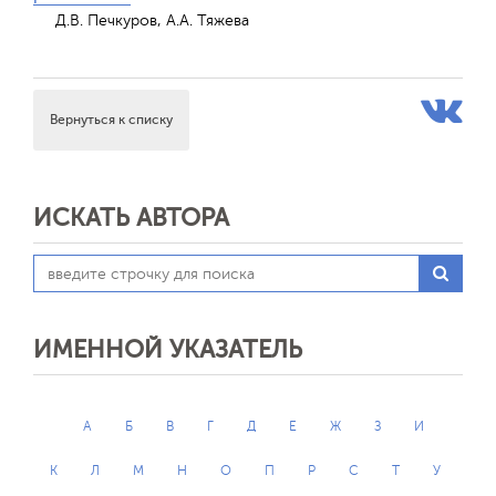
Д.В. Печкуров, А.А. Тяжева
Вернуться к списку
ИСКАТЬ АВТОРА
ИМЕННОЙ УКАЗАТЕЛЬ
А
Б
В
Г
Д
Е
Ж
З
И
К
Л
М
Н
О
П
Р
С
Т
У