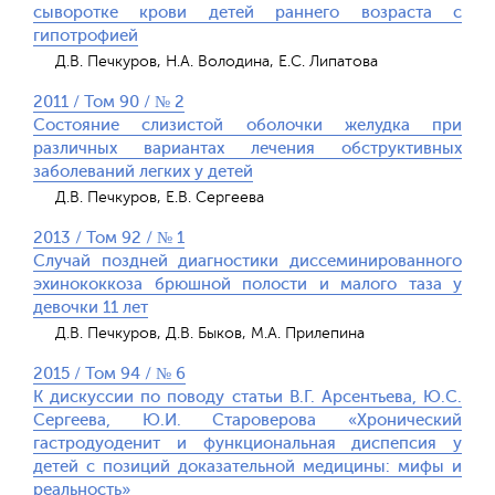
сыворотке крови детей раннего возраста с
гипотрофией
Д.В. Печкуров, Н.А. Володина, Е.С. Липатова
2011 / Том 90 / № 2
Состояние слизистой оболочки желудка при
различных вариантах лечения обструктивных
заболеваний легких у детей
Д.В. Печкуров, Е.В. Сергеева
2013 / Том 92 / № 1
Случай поздней диагностики диссеминированного
эхинококкоза брюшной полости и малого таза у
девочки 11 лет
Д.В. Печкуров, Д.В. Быков, М.А. Прилепина
2015 / Том 94 / № 6
К дискуссии по поводу статьи В.Г. Арсентьева, Ю.С.
Сергеева, Ю.И. Староверова «Хронический
гастродуоденит и функциональная диспепсия у
детей с позиций доказательной медицины: мифы и
реальность»