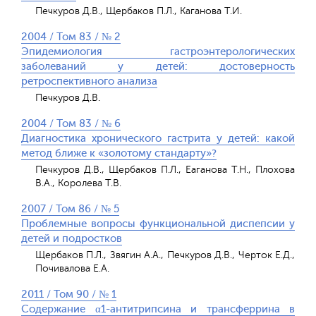
Печкуров Д.В., Щербаков П.Л., Каганова Т.И.
2004 / Том 83 / № 2
Эпидемиология гастроэнтерологических
заболеваний у детей: достоверность
ретроспективного анализа
Печкуров Д.В.
2004 / Том 83 / № 6
Диагностика хронического гастрита у детей: какой
метод ближе к «золотому стандарту»?
Печкуров Д.В., Щербаков П.Л., Еаганова Т.Н., Плохова
В.А., Королева Т.В.
2007 / Том 86 / № 5
Проблемные вопросы функциональной диспепсии у
детей и подростков
Щербаков П.Л., Звягин А.А., Печкуров Д.В., Черток Е.Д.,
Почивалова Е.А.
2011 / Том 90 / № 1
Содержание α1-антитрипсина и трансферрина в