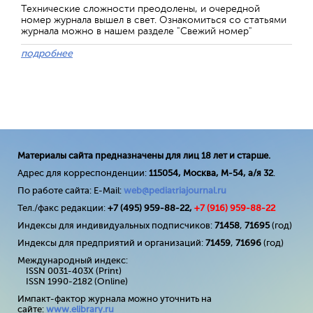
Технические сложности преодолены, и очередной
номер журнала вышел в свет. Ознакомиться со статьями
журнала можно в нашем разделе "Свежий номер"
подробнее
Материалы сайта предназначены для лиц 18 лет и старше.
Адрес для корреспонденции:
115054, Москва, М-54, а/я 32
.
По работе сайта: E-Mail:
web@pediatriajournal.ru
Тел./факс редакции:
+7 (495) 959-88-22,
+7 (
916
) 959-88-22
Индексы для индивидуальных подписчиков:
71458
,
71695
(год)
Индексы для предприятий и организаций:
71459
,
71696
(год)
Международный индекс:
ISSN 0031-403X (Print)
ISSN 1990-2182 (Online)
Импакт-фактор журнала можно уточнить на
сайте:
www
.
elibrary
.
ru