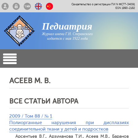
Свидетельство о регистрации ПИ N ФС77-34091
ISSN 1990-2182
Педиатрия
Журнал имени Г.Н. Сперанского
издается с мая 1922 года
АСЕЕВ М. В.
ВСЕ СТАТЬИ АВТОРА
2009 / Том 88 / № 1
Полиорганные нарушения при дисплазиях
соединительной ткани у детей и подростков
Арсентьев В.Г., Арзуманова Т.И., Асеев М.В., Баранов