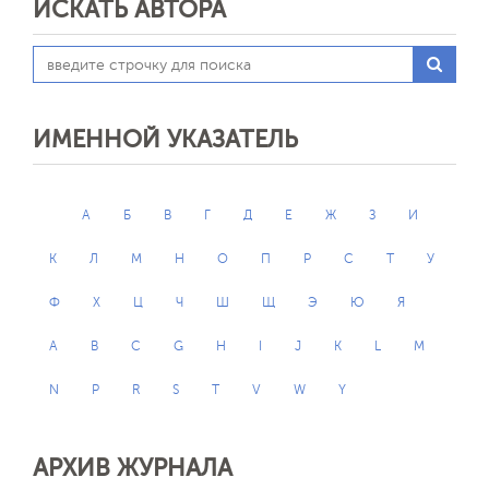
ИСКАТЬ АВТОРА
ИМЕННОЙ УКАЗАТЕЛЬ
А
Б
В
Г
Д
Е
Ж
З
И
К
Л
М
Н
О
П
Р
С
Т
У
Ф
Х
Ц
Ч
Ш
Щ
Э
Ю
Я
A
B
C
G
H
I
J
K
L
M
N
P
R
S
T
V
W
Y
АРХИВ ЖУРНАЛА