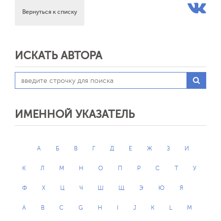
Вернуться к списку
ИСКАТЬ АВТОРА
ИМЕННОЙ УКАЗАТЕЛЬ
А
Б
В
Г
Д
Е
Ж
З
И
К
Л
М
Н
О
П
Р
С
Т
У
Ф
Х
Ц
Ч
Ш
Щ
Э
Ю
Я
A
B
C
G
H
I
J
K
L
M