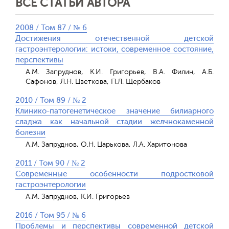
ВСЕ СТАТЬИ АВТОРА
2008 / Том 87 / № 6
Достижения отечественной детской
гастроэнтерологии: истоки, современное состояние,
перспективы
А.М. Запруднов, К.И. Григорьев, В.А. Филин, А.Б.
Сафонов, Л.Н. Цветкова, П.Л. Щербаков
2010 / Том 89 / № 2
Клинико-патогенетическое значение билиарного
сладжа как начальной стадии желчнокаменной
болезни
А.М. Запруднов, О.Н. Царькова, Л.А. Харитонова
2011 / Том 90 / № 2
Cовременные особенности подростковой
гастроэнтерологии
А.М. Запруднов, К.И. Григорьев
2016 / Том 95 / № 6
Проблемы и перспективы современной детской