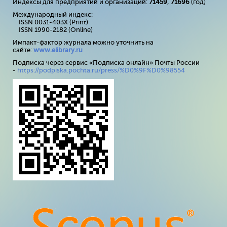
Индексы для предприятий и организаций:
71459
,
71696
(год)
Международный индекс:
ISSN 0031-403X (Print)
ISSN 1990-2182 (Online)
Импакт-фактор журнала можно уточнить на
сайте:
www
.
elibrary
.
ru
Подписка через сервис «Подписка онлайн» Почты России
-
https://podpiska.pochta.ru/press/%D0%9F%D0%98554