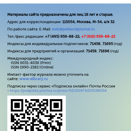
Материалы сайта предназначены для лиц 18 лет и старше.
Адрес для корреспонденции:
115054, Москва, М-54, а/я 32
.
По работе сайта: E-Mail:
web@pediatriajournal.ru
Тел./факс редакции:
+7 (495) 959-88-22,
+7 (
916
) 959-88-22
Индексы для индивидуальных подписчиков:
71458
,
71695
(год)
Индексы для предприятий и организаций:
71459
,
71696
(год)
Международный индекс:
ISSN 0031-403X (Print)
ISSN 1990-2182 (Online)
Импакт-фактор журнала можно уточнить на
сайте:
www
.
elibrary
.
ru
Подписка через сервис «Подписка онлайн» Почты России
-
https://podpiska.pochta.ru/press/%D0%9F%D0%98554