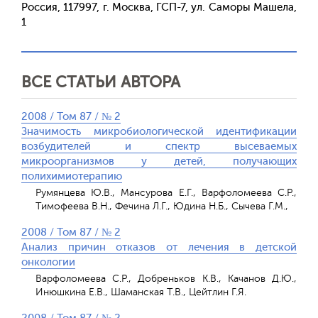
Россия, 117997, г. Москва, ГСП-7, ул. Саморы Машела,
1
ВСЕ СТАТЬИ АВТОРА
2008 / Том 87 / № 2
Значимость микробиологической идентификации
возбудителей и спектр высеваемых
микроорганизмов у детей, получающих
полихимиотерапию
Румянцева Ю.В., Мансурова Е.Г., Варфоломеева С.Р.,
Тимофеева В.Н., Фечина Л.Г., Юдина Н.Б., Сычева Г.М.,
2008 / Том 87 / № 2
Анализ причин отказов от лечения в детской
онкологии
Варфоломеева С.Р., Добреньков К.В., Качанов Д.Ю.,
Инюшкина Е.В., Шаманская Т.В., Цейтлин Г.Я.