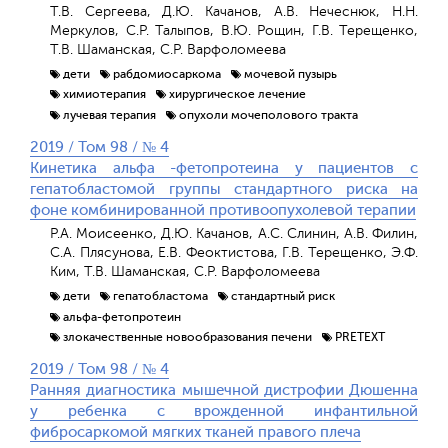
Т.В. Сергеева, Д.Ю. Качанов, А.В. Нечеснюк, Н.Н.
Меркулов, С.Р. Талыпов, В.Ю. Рощин, Г.В. Терещенко,
Т.В. Шаманская, С.Р. Варфоломеева
дети
рабдомиосаркома
мочевой пузырь
химиотерапия
хирургическое лечение
лучевая терапия
опухоли мочеполового тракта
2019 / Том 98 / № 4
Кинетика альфа -фетопротеина у пациентов с
гепатобластомой группы стандартного риска на
фоне комбинированной противоопухолевой терапии
Р.А. Моисеенко, Д.Ю. Качанов, А.C. Слинин, А.В. Филин,
С.А. Плясунова, Е.В. Феоктистова, Г.В. Терещенко, Э.Ф.
Ким, Т.В. Шаманская, С.Р. Варфоломеева
дети
гепатобластома
стандартный риск
альфа-фетопротеин
злокачественные новообразования печени
PRETEXT
2019 / Том 98 / № 4
Ранняя диагностика мышечной дистрофии Дюшенна
у ребенка с врожденной инфантильной
фибросаркомой мягких тканей правого плеча