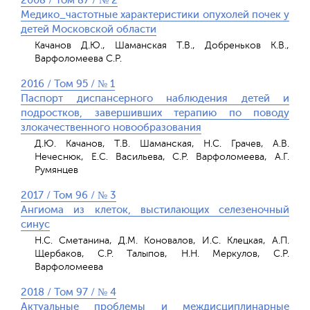
2008 / Том 87 / № 2
Медико_частотные характеристики опухолей почек у
детей Московской области
Качанов Д.Ю., Шаманская Т.В., Добреньков К.В.,
Варфоломеева С.Р.
2016 / Том 95 / № 1
Паспорт диспансерного наблюдения детей и
подростков, завершивших терапию по поводу
злокачественного новообразования
Д.Ю. Качанов, Т.В. Шаманская, Н.С. Грачев, А.В.
Нечеснюк, Е.С. Васильева, С.Р. Варфоломеева, А.Г.
Румянцев
2017 / Том 96 / № 3
Ангиома из клеток, выстилающих селезеночный
синус
Н.С. Сметанина, Д.М. Коновалов, И.С. Клецкая, А.П.
Щербаков, С.Р. Талыпов, Н.Н. Меркулов, С.Р.
Варфоломеева
2018 / Том 97 / № 4
Актуальные проблемы и междисциплинарные