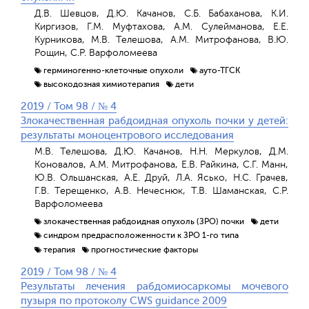
Д.В. Шевцов, Д.Ю. Качанов, С.Б. Бабаханова, К.И.
Киргизов, Г.М. Муфтахова, А.М. Сулейманова, Е.Е.
Курникова, М.В. Телешова, А.М. Митрофанова, В.Ю.
Рощин, С.Р. Варфоломеева
герминогенно-клеточные опухоли
ауто-ТГСК
высокодозная химиотерапия
дети
2019 / Том 98 / № 4
Злокачественная рабдоидная опухоль почки у детей:
результаты моноцентрового исследования
М.В. Телешова, Д.Ю. Качанов, Н.Н. Меркулов, Д.М.
Коновалов, А.М. Митрофанова, Е.В. Райкина, С.Г. Манн,
Ю.В. Ольшанская, А.Е. Друй, Л.А. Ясько, Н.С. Грачев,
Г.В. Терещенко, А.В. Нечеснюк, Т.В. Шаманская, С.Р.
Варфоломеева
злокачественная рабдоидная опухоль (ЗРО) почки
дети
синдром предрасположенности к ЗРО 1-го типа
терапия
прогностические факторы
2019 / Том 98 / № 4
Результаты лечения рабдомиосаркомы мочевого
пузыря по протоколу CWS guidance 2009