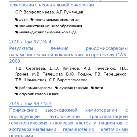
технологии в неонатальной онкологии
С.Р. Варфоломеева, А.Г. Румянцев
дети
неонатальная онкология
злокачественные новообразования
мультидисциплинарная команда
2018 / Том 97 / № 4
Результаты лечения рабдомиосаркомы
параменингеальной локализации по протоколу CWS-
2009
Т.В. Cергеева, Д.Ю. Качанов, А.В. Нечеснюк, Н.С.
Грачев, М.В. Телешова, В.Ю. Рощин, Г.В. Терещенко,
Т.В. Шаманская, С.Р. Варфоломеева
рабдомиосаркома
лучевая терапия
дети
опухоли головы и шеи
2019 / Том 98 / № 4
Применение высокодозной химиотерапии с
последующей аутологичной трансплантацией
гемопоэтических стволовых клеток у пациентов с
экстракраниальными герминогенно клеточными
опухолями