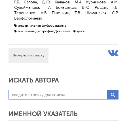
Г.Б. Сагоян, Д.Ю. Качанов, М.А. Курникова, А.М.
Сулейманова, Н.А. Большаков, В.Ю. Рощин, Г.В.
Терещенко, А.В. Пшонкин, Т.В. Шаманская, С.Р.
Варфоломеева
инфантильная фибросаркома
мышечная дистрофия Дюшенна
дети
Вернуться к списку
ИСКАТЬ АВТОРА
ИМЕННОЙ УКАЗАТЕЛЬ