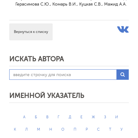
Герасимова С.Ю., Комарь В.И., Куцкая С.В., Мажид А.А.
Вернуться к списку
ИСКАТЬ АВТОРА
ИМЕННОЙ УКАЗАТЕЛЬ
А
Б
В
Г
Д
Е
Ж
З
И
К
Л
М
Н
О
П
Р
С
Т
У