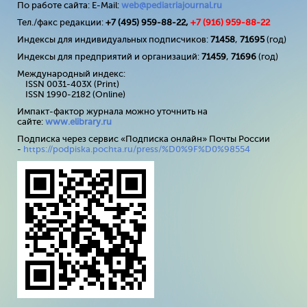
По работе сайта: E-Mail:
web@pediatriajournal.ru
Тел./факс редакции:
+7 (495) 959-88-22,
+7 (
916
) 959-88-22
Индексы для индивидуальных подписчиков:
71458
,
71695
(год)
Индексы для предприятий и организаций:
71459
,
71696
(год)
Международный индекс:
ISSN 0031-403X (Print)
ISSN 1990-2182 (Online)
Импакт-фактор журнала можно уточнить на
сайте:
www
.
elibrary
.
ru
Подписка через сервис «Подписка онлайн» Почты России
-
https://podpiska.pochta.ru/press/%D0%9F%D0%98554