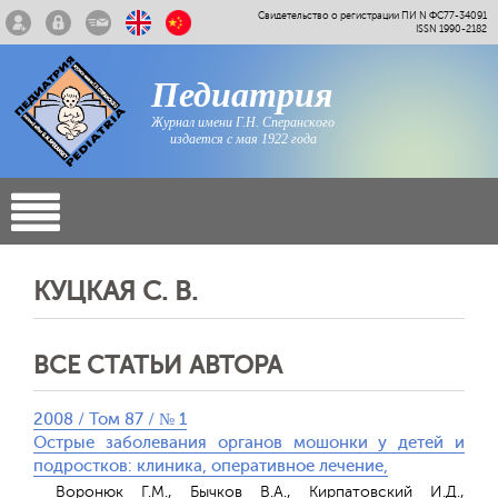
Свидетельство о регистрации ПИ N ФС77-34091
ISSN 1990-2182
Педиатрия
Журнал имени Г.Н. Сперанского
издается с мая 1922 года
КУЦКАЯ С. В.
ВСЕ СТАТЬИ АВТОРА
2008 / Том 87 / № 1
Острые заболевания органов мошонки у детей и
подростков: клиника, оперативное лечение,
Воронюк Г.М., Бычков В.А., Кирпатовский И.Д.,